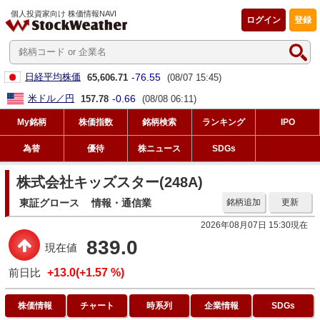
個人投資家向け 株価情報NAVI
ログイン
登録
-76.55
日経平均株価
65,606.71
(08/07 15:45)
-0.66
米ドル／円
157.78
(08/08 06:11)
My銘柄
株価指数
銘柄検索
ランキング
IPO
為替
優待
株ニュース
SDGs
株式会社キッズスター(248A)
東証グロース
情報・通信業
銘柄追加
更新
2026年08月07日 15:30現在
839.0
現在値
前日比
+13.0(+1.57 %)
株価情報
チャート
時系列
企業情報
SDGs