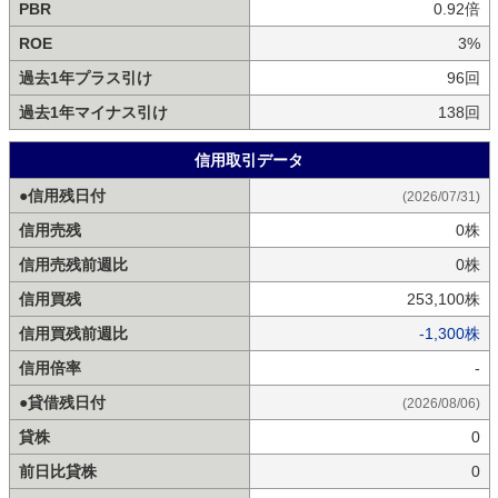
PBR
0.92倍
ROE
3%
過去1年プラス引け
96回
過去1年マイナス引け
138回
信用取引データ
●信用残日付
(2026/07/31)
信用売残
0株
信用売残前週比
0株
信用買残
253,100株
信用買残前週比
-1,300株
信用倍率
-
●貸借残日付
(2026/08/06)
貸株
0
前日比貸株
0