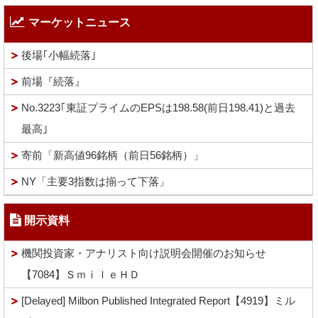
マーケットニュース
後場｢小幅続落｣
前場『続落』
No.3223｢東証プライムのEPSは198.58(前日198.41)と過去
最高｣
寄前「新高値96銘柄（前日56銘柄）」
NY「主要3指数は揃って下落」
開示資料
機関投資家・アナリスト向け説明会開催のお知らせ
【7084】ＳｍｉｌｅＨＤ
[Delayed] Milbon Published Integrated Report【4919】ミル