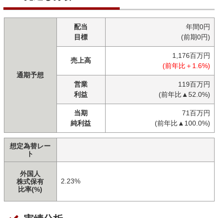
配当
年間0円
目標
(前期0円)
1,176百万円
売上高
(前年比＋1.6%)
通期予想
営業
119百万円
利益
(前年比▲52.0%)
当期
71百万円
純利益
(前年比▲100.0%)
想定為替レー
ト
外国人
2.23%
株式保有
比率(%)