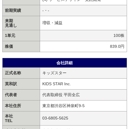
前期実績
-・-
来期
増収・減益
見通し
1単元
100株
株価
839.0円
会社詳細
正式名称
キッズスター
英和訳
KIDS STAR Inc.
代表者
代表取締役 平田全広
本社住所
東京都渋谷区神泉町9-5
本社
03-6805-5625
TEL