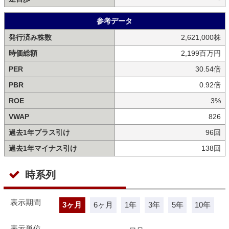
参考データ
発行済み株数
2,621,000株
時価総額
2,199百万円
PER
30.54倍
PBR
0.92倍
ROE
3%
VWAP
826
過去1年プラス引け
96回
過去1年マイナス引け
138回
時系列
表示期間
3ヶ月
6ヶ月
1年
3年
5年
10年
表示単位