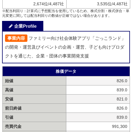
2,674位/4,487社
3,535位/4,487社
※配当利回り：計算式に予想配当を使用しているため、株式分割・株式併合・単
元変更に関しては配当利回りの数値が正確ではない場合があります。
企業Profile
事業内容
ファミリー向け社会体験アプリ「ごっこランド」
の開発・運営及びイベントの企画・運営、子ども向けプロダ
クトを通じた、企業・団体の事業開発支援
株価データ
始値
826.0
高値
839.0
安値
821.0
前日終値
826.0
引値
839.0
売買代金
991,300