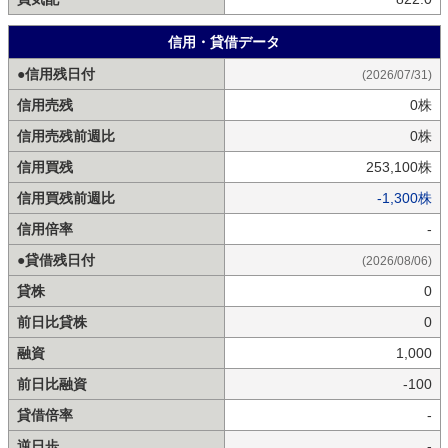
信用・貸借データ
●信用残日付
(2026/07/31)
信用売残
0株
信用売残前週比
0株
信用買残
253,100株
信用買残前週比
-1,300株
信用倍率
-
●貸借残日付
(2026/08/06)
貸株
0
前日比貸株
0
融資
1,000
前日比融資
-100
貸借倍率
-
逆日歩
-