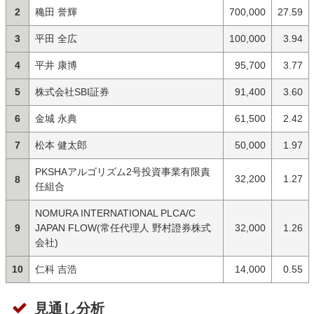
2
穐田 誉輝
700,000
27.59
3
平田 全広
100,000
3.94
4
平井 康博
95,700
3.77
5
株式会社SBI証券
91,400
3.60
6
金城 永典
61,500
2.42
7
松本 健太郎
50,000
1.97
PKSHAアルゴリズム2号投資事業有限責
32,200
1.27
8
任組合
NOMURA INTERNATIONAL PLCA/C
9
JAPAN FLOW(常任代理人 野村證券株式
32,000
1.26
会社)
10
仁科 吉浩
14,000
0.55
見通し分析