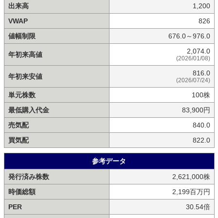
出来高
1,200
VWAP
826
値幅制限
676.0～976.0
2,074.0
年初来高値
(2026/01/08)
816.0
年初来安値
(2026/07/24)
単元株数
100株
最低購入代金
83,900円
売気配
840.0
買気配
822.0
参考データ
発行済み株数
2,621,000株
時価総額
2,199百万円
PER
30.54倍