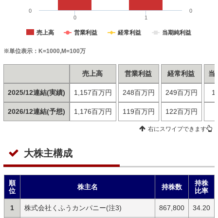
0
0
0
1
売上高
営業利益
経常利益
当期純利益
※単位表示：K=1000,M=100万
売上高
営業利益
経常利益
当
2025/12連結(実績)
1,157百万円
248百万円
249百万円
1
2026/12連結(予想)
1,176百万円
119百万円
122百万円
右にスワイプできます
大株主構成
順
持株
株主名
持株数
位
比率
1
株式会社くふうカンパニー(注3)
867,800
34.20