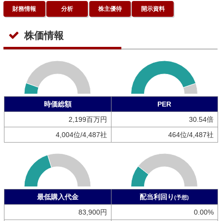
財務情報
分析
株主優待
開示資料
株価情報
時価総額
PER
2,199百万円
30.54倍
4,004位/4,487社
464位/4,487社
最低購入代金
配当利回り
(予想)
83,900円
0.00%