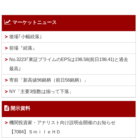
マーケットニュース
後場｢小幅続落｣
前場『続落』
No.3223｢東証プライムのEPSは198.58(前日198.41)と過去
最高｣
寄前「新高値96銘柄（前日56銘柄）」
NY「主要3指数は揃って下落」
開示資料
機関投資家・アナリスト向け説明会開催のお知らせ
【7084】ＳｍｉｌｅＨＤ