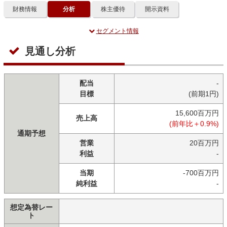
財務情報
分析
株主優待
開示資料
セグメント情報
見通し分析
配当
-
目標
(前期1円)
15,600百万円
売上高
(前年比＋0.9%)
通期予想
営業
20百万円
利益
-
当期
-700百万円
純利益
-
想定為替レー
ト