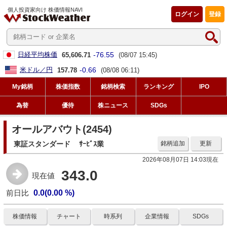
個人投資家向け 株価情報NAVI
ログイン
登録
-76.55
日経平均株価
65,606.71
(08/07 15:45)
-0.66
米ドル／円
157.78
(08/08 06:11)
My銘柄
株価指数
銘柄検索
ランキング
IPO
為替
優待
株ニュース
SDGs
オールアバウト(2454)
東証スタンダード
ｻｰﾋﾞｽ業
銘柄追加
更新
2026年08月07日 14:03現在
343.0
現在値
前日比
0.0(0.00 %)
株価情報
チャート
時系列
企業情報
SDGs