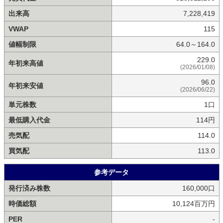
出来高
7,228,419
VWAP
115
値幅制限
64.0～164.0
229.0
年初来高値
(2026/01/08)
96.0
年初来安値
(2026/06/22)
単元株数
1口
最低購入代金
114円
売気配
114.0
買気配
113.0
参考データ
発行済み株数
160,000口
時価総額
10,124百万円
PER
-