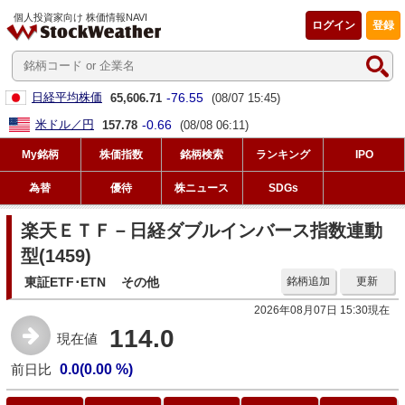
個人投資家向け 株価情報NAVI
ログイン
登録
-76.55
日経平均株価
65,606.71
(08/07 15:45)
-0.66
米ドル／円
157.78
(08/08 06:11)
My銘柄
株価指数
銘柄検索
ランキング
IPO
為替
優待
株ニュース
SDGs
楽天ＥＴＦ－日経ダブルインバース指数連動
型(1459)
東証ETF･ETN
その他
銘柄追加
更新
2026年08月07日 15:30現在
114.0
現在値
前日比
0.0(0.00 %)