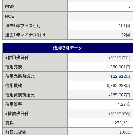
PBR
-
ROE
-
過去1年プラス引け
101回
過去1年マイナス引け
122回
信用取引データ
●信用残日付
(2026/07/31)
信用売残
1,586,961口
信用売残前週比
-122,812口
信用買残
6,782,288口
信用買残前週比
-285,087口
信用倍率
4.27倍
●貸借残日付
(2026/08/06)
貸株
275,351
前日比貸株
-1,000