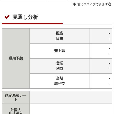
右にスワイプできます
見通し分析
配当
-
目標
-
-
売上高
-
通期予想
営業
-
利益
-
当期
-
純利益
-
想定為替レー
ト
外国人