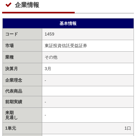
企業情報
基本情報
コード
1459
市場
東証投資信託受益証券
業種
その他
決算月
3月
企業理念
-
代表商品
前期実績
-
来期
-
見通し
1単元
1口