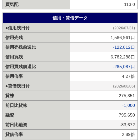
買気配
113.0
信用・貸借データ
●信用残日付
(2026/07/31)
信用売残
1,586,961口
信用売残前週比
-122,812口
信用買残
6,782,288口
信用買残前週比
-285,087口
信用倍率
4.27倍
●貸借残日付
(2026/08/06)
貸株
275,351
前日比貸株
-1,000
融資
795,650
前日比融資
-83,672
貸借倍率
2.89倍