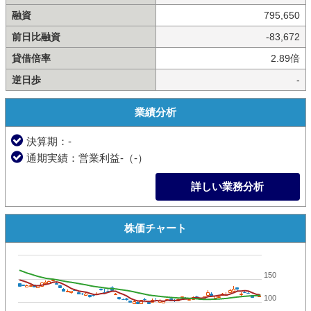
融資
795,650
前日比融資
-83,672
貸借倍率
2.89倍
逆日歩
-
業績分析
決算期：-
通期実績：営業利益-（-）
詳しい業務分析
株価チャート
150
100