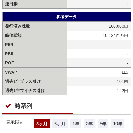
逆日歩
-
参考データ
発行済み株数
160,000口
時価総額
10,124百万円
PER
-
PBR
-
ROE
-
VWAP
115
過去1年プラス引け
101回
過去1年マイナス引け
122回
時系列
表示期間
3ヶ月
6ヶ月
1年
3年
5年
10年