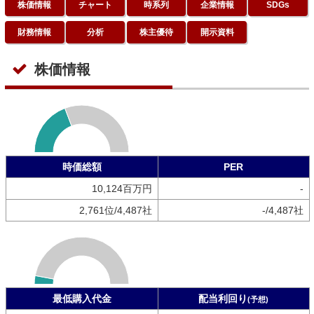
株価情報
チャート
時系列
企業情報
SDGs
財務情報
分析
株主優待
開示資料
株価情報
時価総額
PER
10,124百万円
-
2,761位/4,487社
-/4,487社
最低購入代金
配当利回り
(予想)