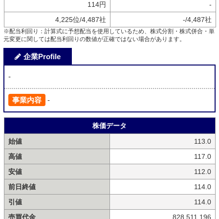
114円
-
4,225位/4,487社
-/4,487社
※配当利回り：計算式に予想配当を使用しているため、株式分割・株式併合・単
元変更に関しては配当利回りの数値が正確ではない場合があります。
企業Profile
-
事業内容
-
株価データ
始値
113.0
高値
117.0
安値
112.0
前日終値
114.0
引値
114.0
売買代金
828,511,196