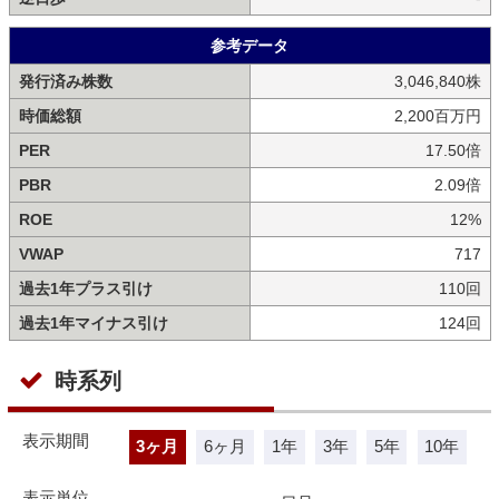
参考データ
発行済み株数
3,046,840株
時価総額
2,200百万円
PER
17.50倍
PBR
2.09倍
ROE
12%
VWAP
717
過去1年プラス引け
110回
過去1年マイナス引け
124回
時系列
表示期間
3ヶ月
6ヶ月
1年
3年
5年
10年
表示単位