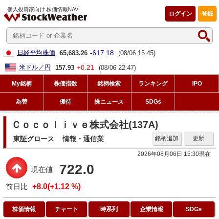
個人投資家向け 株価情報NAVI
ログイン
登録
-617.18
日経平均株価
65,683.26
(08/06 15:45)
+0.21
米ドル／円
157.93
(08/06 22:47)
My銘柄
株価指数
銘柄検索
ランキング
IPO
為替
優待
株ニュース
SDGs
Ｃｏｃｏｌｉｖｅ株式会社(137A)
東証グロース
情報・通信業
銘柄追加
更新
2026年08月06日 15:30現在
722.0
現在値
前日比
+8.0(+1.12 %)
株価情報
チャート
時系列
企業情報
SDGs