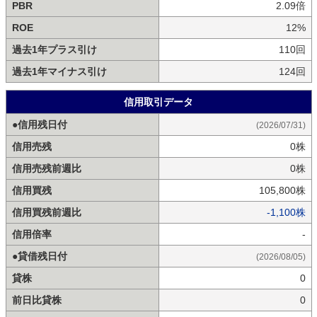
PBR
2.09倍
ROE
12%
過去1年プラス引け
110回
過去1年マイナス引け
124回
信用取引データ
●信用残日付
(2026/07/31)
信用売残
0株
信用売残前週比
0株
信用買残
105,800株
信用買残前週比
-1,100株
信用倍率
-
●貸借残日付
(2026/08/05)
貸株
0
前日比貸株
0