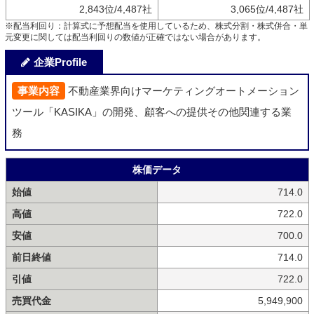
2,843位/4,487社
3,065位/4,487社
※配当利回り：計算式に予想配当を使用しているため、株式分割・株式併合・単
元変更に関しては配当利回りの数値が正確ではない場合があります。
企業Profile
事業内容
不動産業界向けマーケティングオートメーション
ツール「KASIKA」の開発、顧客への提供その他関連する業
務
株価データ
始値
714.0
高値
722.0
安値
700.0
前日終値
714.0
引値
722.0
売買代金
5,949,900