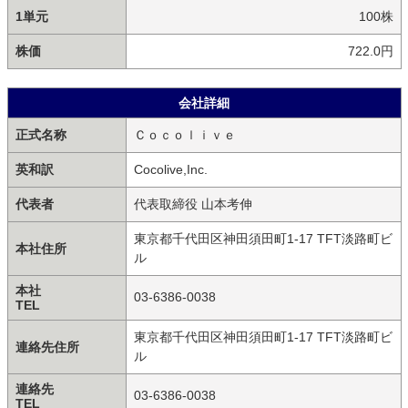
1単元
100株
株価
722.0円
会社詳細
正式名称
Ｃｏｃｏｌｉｖｅ
英和訳
Cocolive,Inc.
代表者
代表取締役 山本考伸
東京都千代田区神田須田町1-17 TFT淡路町ビ
本社住所
ル
本社
03-6386-0038
TEL
東京都千代田区神田須田町1-17 TFT淡路町ビ
連絡先住所
ル
連絡先
03-6386-0038
TEL