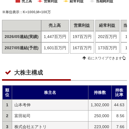
売上高
営業利益
経常利益
当期純利益
※単位表示：K=1000,M=100万
売上高
営業利益
経常利益
当
2026/05連結(実績)
1,447百万円
197百万円
202百万円
1
2027/05連結(予想)
1,601百万円
167百万円
173百万円
1
右にスワイプできます
大株主構成
順
持株
株主名
持株数
位
比率
1
山本考伸
1,302,000
44.63
2
富田祐司
250,000
8.56
3
株式会社エアトリ
223,000
7.66