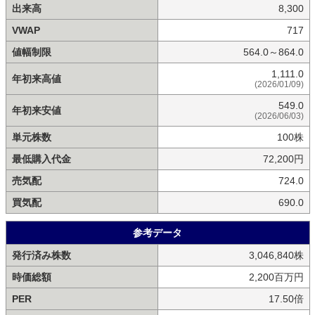
出来高
8,300
VWAP
717
値幅制限
564.0～864.0
1,111.0
年初来高値
(2026/01/09)
549.0
年初来安値
(2026/06/03)
単元株数
100株
最低購入代金
72,200円
売気配
724.0
買気配
690.0
参考データ
発行済み株数
3,046,840株
時価総額
2,200百万円
PER
17.50倍