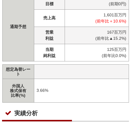
目標
(前期0円)
1,601百万円
売上高
(前年比＋10.6%)
通期予想
営業
167百万円
利益
(前年比▲15.2%)
当期
125百万円
純利益
(前年比0.0%)
想定為替レー
ト
外国人
3.66%
株式保有
比率(%)
実績分析