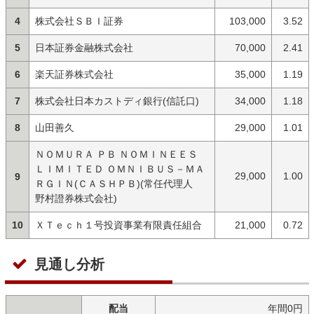
4
株式会社ＳＢＩ証券
103,000
3.52
5
日本証券金融株式会社
70,000
2.41
6
楽天証券株式会社
35,000
1.19
7
株式会社日本カストディ銀行(信託口)
34,000
1.18
8
山田善久
29,000
1.01
ＮＯＭＵＲＡ ＰＢ ＮＯＭＩＮＥＥＳ
ＬＩＭＩＴＥＤ ＯＭＮＩＢＵＳ－ＭＡ
29,000
1.00
9
ＲＧＩＮ(ＣＡＳＨＰＢ)(常任代理人
野村證券株式会社)
10
ＸＴｅｃｈ１号投資事業有限責任組合
21,000
0.72
見通し分析
配当
年間0円