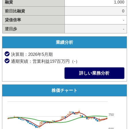
融資
1,000
前日比融資
0
貸借倍率
-
逆日歩
-
業績分析
決算期：2026年5月期
通期実績：営業利益197百万円（-）
詳しい業務分析
株価チャート
750
500