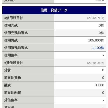
信用・貸借データ
●信用残日付
(2026/07/31)
信用売残
0株
信用売残前週比
0株
信用買残
105,800株
信用買残前週比
-1,100株
信用倍率
-
●貸借残日付
(2026/08/05)
貸株
0
前日比貸株
0
融資
1,000
前日比融資
0
貸借倍率
-
逆日歩
-