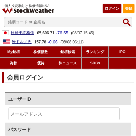
個人投資家向け 株価情報NAVI
ログイン
登録
-76.55
日経平均株価
65,606.71
(08/07 15:45)
-0.66
米ドル／円
157.78
(08/08 06:11)
My銘柄
株価指数
銘柄検索
ランキング
IPO
為替
優待
株ニュース
SDGs
会員ログイン
ユーザーID
パスワード