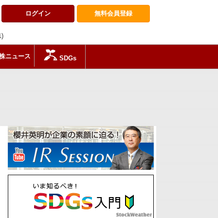
ログイン
無料会員
登録
1)
株ニュース
SDGs