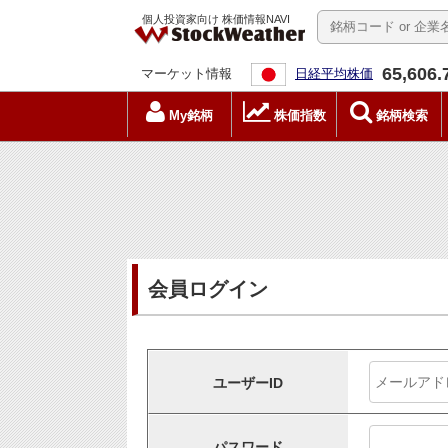
個人投資家向け 株価情報NAVI
65,606.
マーケット情報
日経平均株価
My銘柄
株価指数
銘柄検索
会員ログイン
ユーザーID
パスワード