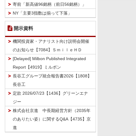
寄前「新高値96銘柄（前日56銘柄）」
NY「主要3指数は揃って下落」
開示資料
機関投資家・アナリスト向け説明会開催
のお知らせ【7084】ＳｍｉｌｅＨＤ
[Delayed] Milbon Published Integrated
Report【4919】ミルボン
長谷工グループ統合報告書2026【1808】
長谷工
定款 2026/07/23【1436】グリーンエナ
ジー
株式会社京進 中長期経営方針（2035年
のありたい姿）に関するQ&A【4735】京
進