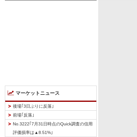
マーケットニュース
後場｢3日ぶりに反落｣
前場｢反落｣
No.3222｢7月31日時点のQuick調査の信用
評価損率は▲8.51%｣