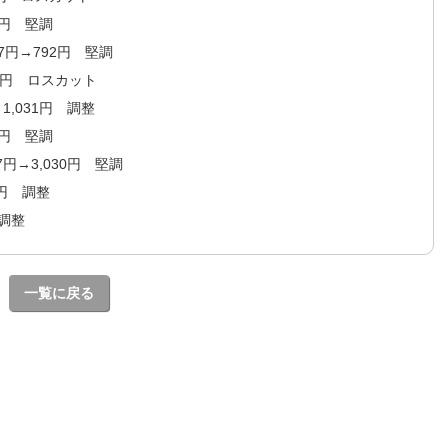
77円 堅調
747円→792円 堅調
110円 ロスカット
→1,031円 調整
30円 堅調
67円→3,030円 堅調
56円 調整
 調整
一覧に戻る