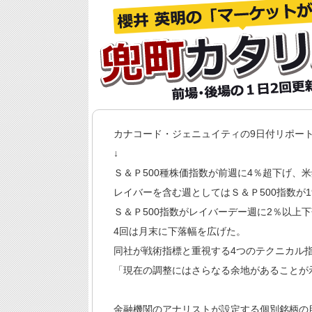
カナコード・ジェニュイティの9日付リポー
↓
Ｓ＆Ｐ500種株価指数が前週に4％超下げ、米
レイバーを含む週としてはＳ＆Ｐ500指数が
Ｓ＆Ｐ500指数がレイバーデー週に2％以上
4回は月末に下落幅を広げた。
同社が戦術指標と重視する4つのテクニカル
「現在の調整にはさらなる余地があることが
金融機関のアナリストが設定する個別銘柄の目