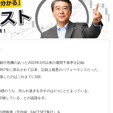
ト。
銀行危機のあった2023年3月以来の週間下落率を記録。
1957年に算出されて以来、記録上最悪のパフォーマンスだった。
下落したのはこれまでに5回。
指標のうち、売られ過ぎを示すのは1つにとどまっている。
示唆している」との認識を示。
標株価（平均値：FACTSET集計）を、