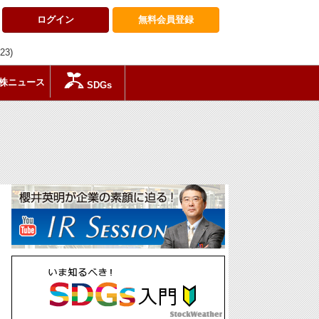
ログイン
無料会員
登録
:23)
株ニュース
SDGs