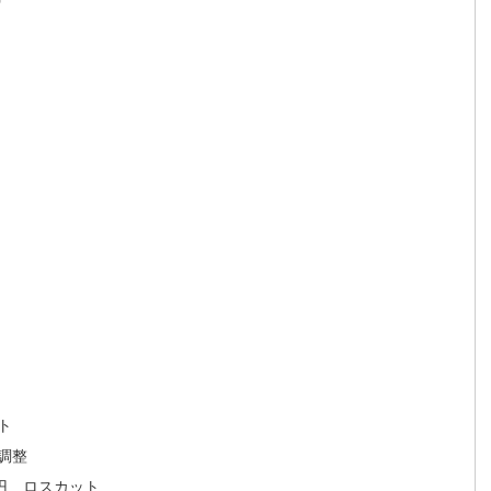
ト
 調整
166円 ロスカット