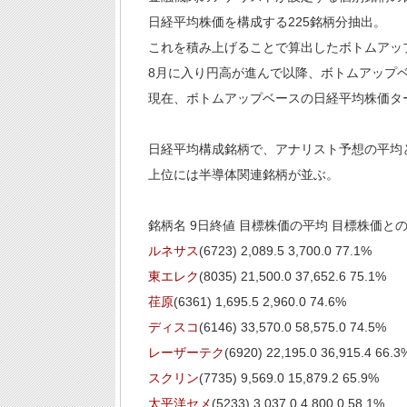
日経平均株価を構成する225銘柄分抽出。
これを積み上げることで算出したボトムアップ
8月に入り円高が進んで以降、ボトムアップ
現在、ボトムアップベースの日経平均株価ター
日経平均構成銘柄で、アナリスト予想の平均
上位には半導体関連銘柄が並ぶ。
銘柄名 9日終値 目標株価の平均 目標株価と
ルネサス
(6723) 2,089.5 3,700.0 77.1%
東エレク
(8035) 21,500.0 37,652.6 75.1%
荏原
(6361) 1,695.5 2,960.0 74.6%
ディスコ
(6146) 33,570.0 58,575.0 74.5%
レーザーテク
(6920) 22,195.0 36,915.4 66.3
スクリン
(7735) 9,569.0 15,879.2 65.9%
太平洋セメ
(5233) 3,037.0 4,800.0 58.1%