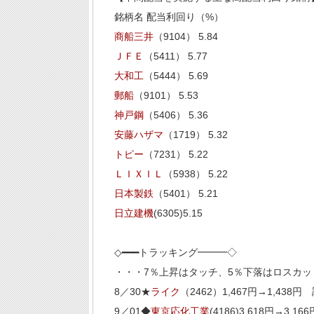
銘柄名 配当利回り（%）
商船三井
（9104） 5.84
ＪＦＥ
（5411） 5.77
大和工
（5444） 5.69
郵船
（9101） 5.53
神戸鋼
（5406） 5.36
安藤ハザマ
（1719） 5.32
トピー
（7231） 5.22
ＬＩＸＩＬ
（5938） 5.22
日本製鉄
（5401） 5.21
日立建機
(6305)5.15
◇━━━トラッキング━━━◇
・・・7％上昇はタッチ、5％下落はロスカッ
8／30★
ライク
（2462）1,467円→1,438円
9／01◆
東京応化工業
(4186)3,618円→3,