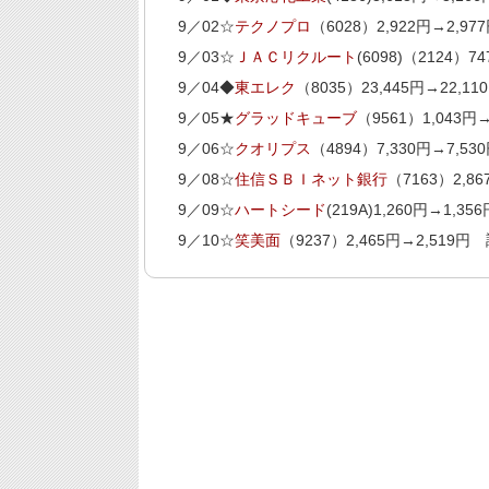
9／02☆
テクノプロ
（6028）2,922円→2,9
9／03☆
ＪＡＣリクルート
(6098)（2124）
9／04◆
東エレク
（8035）23,445円→22,
9／05★
グラッドキューブ
（9561）1,043円
9／06☆
クオリプス
（4894）7,330円→7,5
9／08☆
住信ＳＢＩネット銀行
（7163）2,8
9／09☆
ハートシード
(219A)1,260円→1,3
9／10☆
笑美面
（9237）2,465円→2,519円