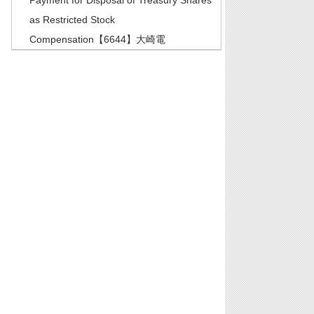
Payment for Disposal of Treasury Shares
as Restricted Stock
Compensation【6644】大崎電