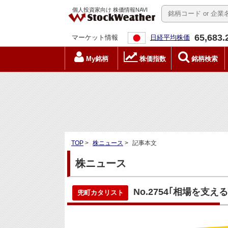
個人投資家向け 株価情報NAVI
65,683.
マーケット情報
日経平均株価
My銘柄
株価指数
銘柄検索
TOP
>
株ニュース
>
記事本文
株ニュース
No.2754｢相場を支える