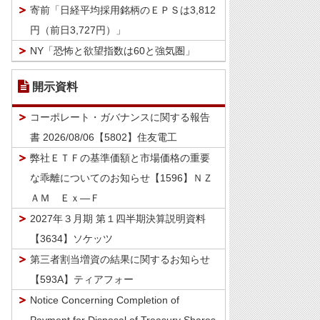
寄前「日経平均採用銘柄のＥＰＳは3,812
円（前日3,727円）」
NY「恐怖と欲望指数は60と強気圏」
開示資料
コーポレート・ガバナンスに関する報告
書 2026/08/06【5802】住友電工
弊社ＥＴＦの基準価額と市場価格の重要
な乖離についてのお知らせ【1596】ＮＺ
ＡＭ Ｅｘ―Ｆ
2027年３月期 第１四半期決算説明資料
【3634】ソケッツ
第三者割当増資の結果に関するお知らせ
【593A】ティアフォー
Notice Concerning Completion of