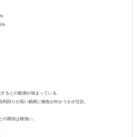
4%
.5%
化するとの観測が強まっている。
当利回りが高い銘柄に物色が向かうかが注目。
との期待は根強い。
】