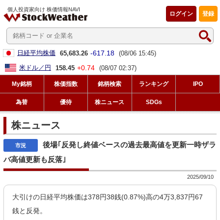
個人投資家向け 株価情報NAVI
ログイン
登録
-617.18
日経平均株価
65,683.26
(08/06 15:45)
+0.74
米ドル／円
158.45
(08/07 02:37)
My銘柄
株価指数
銘柄検索
ランキング
IPO
為替
優待
株ニュース
SDGs
株ニュース
後場｢反発し終値ベースの過去最高値を更新一時ザラ
バ高値更新も反落｣
2025/09/10
大引けの日経平均株価は378円38銭(0.87%)高の4万3,837円67
銭と反発。