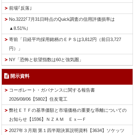
前場｢反落｣
No.3222｢7月31日時点のQuick調査の信用評価損率は
▲8.51%｣
寄前「日経平均採用銘柄のＥＰＳは3,812円（前日3,727
円）」
NY「恐怖と欲望指数は60と強気圏」
開示資料
コーポレート・ガバナンスに関する報告書
2026/08/06【5802】住友電工
弊社ＥＴＦの基準価額と市場価格の重要な乖離についての
お知らせ【1596】ＮＺＡＭ Ｅｘ―Ｆ
2027年３月期 第１四半期決算説明資料【3634】ソケッツ