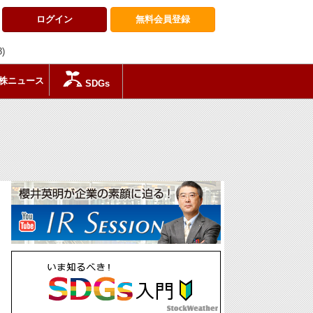
ログイン
無料会員
登録
3)
株ニュース
SDGs