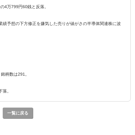
安の4万799円60銭と反落。
今期業績予想の下方修正を嫌気した売りが値がさの半導体関連株に波
銘柄数は291。
が下落。
一覧に戻る