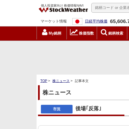
個人投資家向け 株価情報NAVI
65,606.
マーケット情報
日経平均株価
My銘柄
株価指数
銘柄検索
TOP
>
株ニュース
>
記事本文
株ニュース
後場｢反落｣