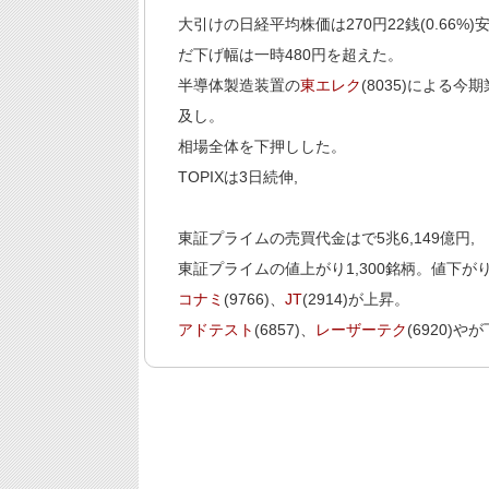
大引けの日経平均株価は270円22銭(0.66%)
だ下げ幅は一時480円を超えた。
半導体製造装置の
東エレク
(8035)による
及し。
相場全体を下押しした。
TOPIXは3日続伸,
東証プライムの売買代金はで5兆6,149億円,
東証プライムの値上がり1,300銘柄。値下がり
コナミ
(9766)、
JT
(2914)が上昇。
アドテスト
(6857)、
レーザーテク
(6920)や