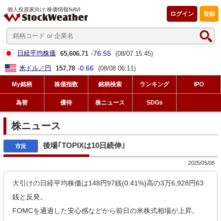
個人投資家向け 株価情報NAVI
ログイン
登録
-76.55
日経平均株価
65,606.71
(08/07 15:45)
-0.66
米ドル／円
157.78
(08/08 06:11)
My銘柄
株価指数
銘柄検索
ランキング
IPO
為替
優待
株ニュース
SDGs
株ニュース
後場｢TOPIXは10日続伸｣
2025/05/08
大引けの日経平均株価は148円97銭(0.41%)高の3万6,928円63
銭と反発。
FOMCを通過した安心感などから前日の米株式相場が上昇。