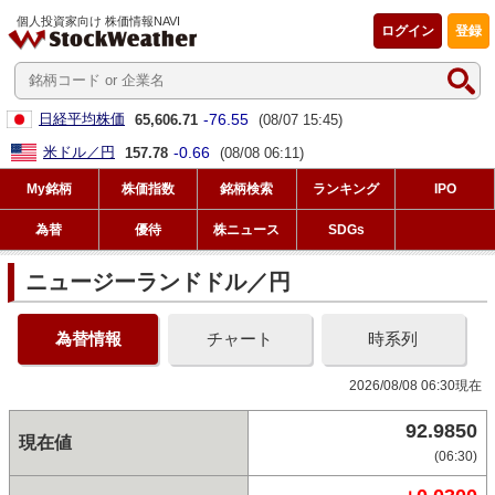
個人投資家向け 株価情報NAVI
ログイン
登録
-76.55
日経平均株価
65,606.71
(08/07 15:45)
-0.66
米ドル／円
157.78
(08/08 06:11)
My銘柄
株価指数
銘柄検索
ランキング
IPO
為替
優待
株ニュース
SDGs
ニュージーランドドル／円
為替情報
チャート
時系列
2026/08/08 06:30現在
92.9850
現在値
(06:30)