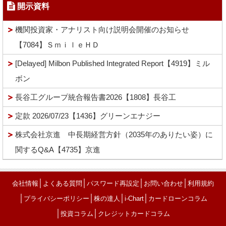
開示資料
機関投資家・アナリスト向け説明会開催のお知らせ
【7084】ＳｍｉｌｅＨＤ
[Delayed] Milbon Published Integrated Report【4919】ミル
ボン
長谷工グループ統合報告書2026【1808】長谷工
定款 2026/07/23【1436】グリーンエナジー
株式会社京進 中長期経営方針（2035年のありたい姿）に
関するQ&A【4735】京進
│
│
│
│
会社情報
よくある質問
パスワード再設定
お問い合わせ
利用規約
│
│
│
│
プライバシーポリシー
株の達人
i-Chart
カードローンコラム
│
│
投資コラム
クレジットカードコラム