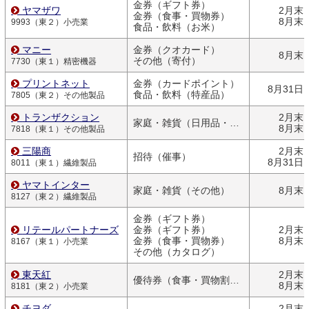
金券（ギフト券）
ヤマザワ
2月末
金券（食事・買物券）
8月末
9993（東２）小売業
食品・飲料（お米）
マニー
金券（クオカード）
8月末
その他（寄付）
7730（東１）精密機器
プリントネット
金券（カードポイント）
8月31日
食品・飲料（特産品）
7805（東２）その他製品
トランザクション
2月末
家庭・雑貨（日用品・文房具）
8月末
7818（東１）その他製品
三陽商
2月末
招待（催事）
8月31日
8011（東１）繊維製品
ヤマトインター
家庭・雑貨（その他）
8月末
8127（東２）繊維製品
金券（ギフト券）
リテールパートナーズ
金券（ギフト券）
2月末
金券（食事・買物券）
8月末
8167（東１）小売業
その他（カタログ）
東天紅
2月末
優待券（食事・買物割引券）
8月末
8181（東２）小売業
チヨダ
2月末