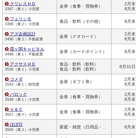
クリレスＨＤ
2月末
金券（食事・買物券）
8月末
3387（東１）小売業
フェリシモ
食品・飲料（その他）
8月末
3396（東２）小売業
アズ企画設計
2月末
金券（クオカード）
8月末
3490（東２）不動産業
霞ヶ関キャピタル
金券（カードポイント）
8月末
3498（東１）不動産業
アクサスＨＤ
食品・飲料（飲料）
8月31日
食品・飲料（飲料）
3536（東２）小売業
コメダ
2月末
金券（ギフト券）
8月末
3543（東１）卸売業
バロック
2月末
金券（食事・買物券）
8月末
3548（東１）小売業
Ｕ＆Ｃ
2月末
金券（食事・買物券）
8月末
3557（東マ）小売業
ほぼ日
家庭・雑貨（日用品・文房具）
8月末
3560（東２）小売業