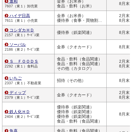
進和
金券（お米券）
8月末
食品・飲料（お米）
7607（東１）卸売業
ハイデ日高
金券（お米券）
2月末
優待券（食事・買物割引券）
8月末
7611（東１）小売業
コシダカＨＤ
優待券（娯楽関連）
8月末
2157（東１）ｻｰﾋﾞｽ業
ソーバル
金券（クオカード）
8月末
2186（東２）ｻｰﾋﾞｽ業
食品・飲料（食品関連）
Ｓ ＦＯＯＤＳ
2月末
食品・飲料（食品関連）
8月末
2292（東１）食料品
その他（カタログ）
いちご
招待（その他）
8月末
2337（東１）不動産業
ディップ
2月末
金券（クオカード）
8月末
2379（東１）ｻｰﾋﾞｽ業
優待券（娯楽関連）
鉄人化ＨＤ
優待券（娯楽関連）
8月末
優待券（娯楽関連）
2404（東２）ｻｰﾋﾞｽ業
食品・飲料（食品関連）
魚喜
食品・飲料（食品関連）