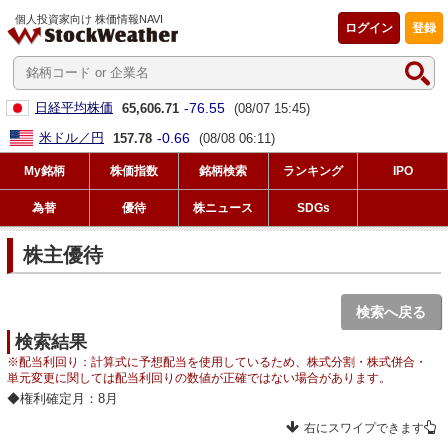
個人投資家向け 株価情報NAVI
ログイン
登録
-76.55
日経平均株価
65,606.71
(08/07 15:45)
-0.66
米ドル／円
157.78
(08/08 06:11)
My銘柄
株価指数
銘柄検索
ランキング
IPO
為替
優待
株ニュース
SDGs
株主優待
検索へ戻る
検索結果
※配当利回り：計算式に予想配当を使用しているため、株式分割・株式併合・
単元変更に関しては配当利回りの数値が正確ではない場合があります。
◆権利確定月：8月
右にスワイプできます