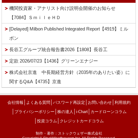
機関投資家・アナリスト向け説明会開催のお知らせ
【7084】ＳｍｉｌｅＨＤ
[Delayed] Milbon Published Integrated Report【4919】ミル
ボン
長谷工グループ統合報告書2026【1808】長谷工
定款 2026/07/23【1436】グリーンエナジー
株式会社京進 中長期経営方針（2035年のありたい姿）に
関するQ&A【4735】京進
│
│
│
│
会社情報
よくある質問
パスワード再設定
お問い合わせ
利用規約
│
│
│
│
プライバシーポリシー
株の達人
i-Chart
カードローンコラム
│
│
投資コラム
クレジットカードコラム
制作・著作：ストックウェザー株式会社