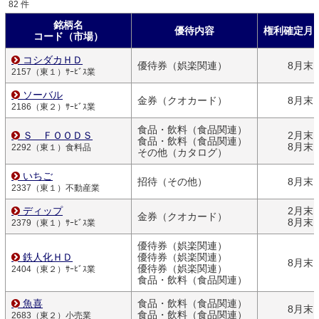
82 件
銘柄名
優待内容
権利確定月
コード（市場）
コシダカＨＤ
優待券（娯楽関連）
8月末
2157（東１）ｻｰﾋﾞｽ業
ソーバル
金券（クオカード）
8月末
2186（東２）ｻｰﾋﾞｽ業
食品・飲料（食品関連）
Ｓ ＦＯＯＤＳ
2月末
食品・飲料（食品関連）
8月末
2292（東１）食料品
その他（カタログ）
いちご
招待（その他）
8月末
2337（東１）不動産業
ディップ
2月末
金券（クオカード）
8月末
2379（東１）ｻｰﾋﾞｽ業
優待券（娯楽関連）
鉄人化ＨＤ
優待券（娯楽関連）
8月末
優待券（娯楽関連）
2404（東２）ｻｰﾋﾞｽ業
食品・飲料（食品関連）
魚喜
食品・飲料（食品関連）
8月末
食品・飲料（食品関連）
2683（東２）小売業