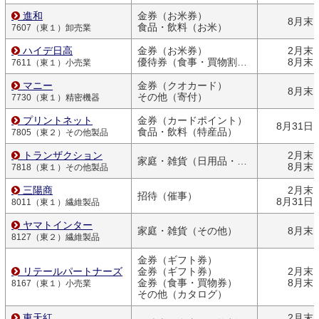
進和
金券（お米券）
8月末
食品・飲料（お米）
7607（東１）卸売業
ハイデ日高
金券（お米券）
2月末
優待券（食事・買物割引券）
8月末
7611（東１）小売業
マニー
金券（クオカード）
8月末
その他（寄付）
7730（東１）精密機器
プリントネット
金券（カードポイント）
8月31日
食品・飲料（特産品）
7805（東２）その他製品
トランザクション
2月末
家庭・雑貨（日用品・文房具）
8月末
7818（東１）その他製品
三陽商
2月末
招待（催事）
8月31日
8011（東１）繊維製品
ヤマトインター
家庭・雑貨（その他）
8月末
8127（東２）繊維製品
金券（ギフト券）
リテールパートナーズ
金券（ギフト券）
2月末
金券（食事・買物券）
8月末
8167（東１）小売業
その他（カタログ）
東天紅
2月末