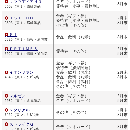
クラウディアＨＤ
金券（クオカード）
8月末
優待券（食事・買物割引券）
3607（東２）繊維製品
金券（ギフト券）
ＴＳＩ ＨＤ
2月末
優待券（食事・買物割引券）
8月末
3608（東１）繊維製品
その他（その他）
ＳＩ
食品・飲料（お米）
8月末
3826（東２）情報・通信業
ＰＲＴＩＭＥＳ
2月末
優待券（その他）
8月末
3922（東１）情報・通信業
金券（ギフト券）
優待券（娯楽関連）
イオンファン
食品・飲料（お米）
2月末
食品・飲料（お米）
8月末
4343（東１）ｻｰﾋﾞｽ業
食品・飲料（飲料）
その他（その他）
マルゼン
金券（ギフト券）
2月末
金券（クオカード）
8月末
5982（東２）金属製品
メタリアル
2月末
その他（その他）
8月末
6182（東マ）ｻｰﾋﾞｽ業
ストライクＧ
金券（クオカード）
8月末
6196（東１）ｻｰﾋﾞｽ業