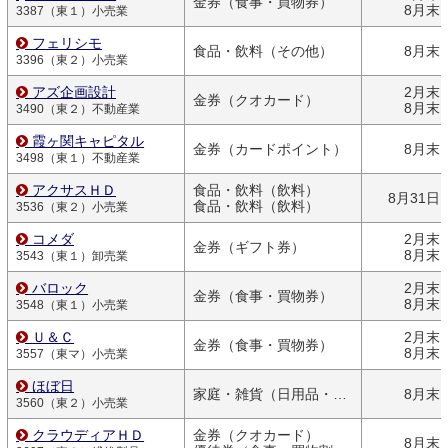
金券（食事・買物券）
8月末
3387（東１）小売業
フェリシモ
食品・飲料（その他）
8月末
3396（東２）小売業
アズ企画設計
2月末
金券（クオカード）
8月末
3490（東２）不動産業
霞ヶ関キャピタル
金券（カードポイント）
8月末
3498（東１）不動産業
アクサスＨＤ
食品・飲料（飲料）
8月31日
食品・飲料（飲料）
3536（東２）小売業
コメダ
2月末
金券（ギフト券）
8月末
3543（東１）卸売業
バロック
2月末
金券（食事・買物券）
8月末
3548（東１）小売業
Ｕ＆Ｃ
2月末
金券（食事・買物券）
8月末
3557（東マ）小売業
ほぼ日
家庭・雑貨（日用品・文房具）
8月末
3560（東２）小売業
クラウディアＨＤ
金券（クオカード）
8月末