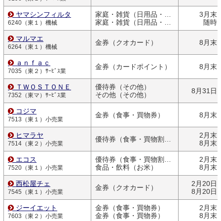
ヤマシンフィルタ
家庭・雑貨（日用品・文房具）
3月末
家庭・雑貨（日用品・文房具）
随時
6240（東１）機械
マルマエ
金券（クオカード）
8月末
6264（東１）機械
ａｎｆａｃ
金券（カードポイント）
8月末
7035（東２）ｻｰﾋﾞｽ業
ＴＷＯＳＴＯＮＥ
優待券（その他）
8月31日
その他（その他）
7352（東マ）ｻｰﾋﾞｽ業
コジマ
金券（食事・買物券）
8月末
7513（東１）小売業
ヒマラヤ
2月末
優待券（食事・買物割引券）
8月末
7514（東２）小売業
エコス
優待券（食事・買物割引券）
2月末
食品・飲料（お米）
8月末
7520（東１）小売業
西松屋チェ
2月20日
金券（クオカード）
8月20日
7545（東１）小売業
ジーイエット
金券（食事・買物券）
2月末
金券（食事・買物券）
8月末
7603（東２）小売業