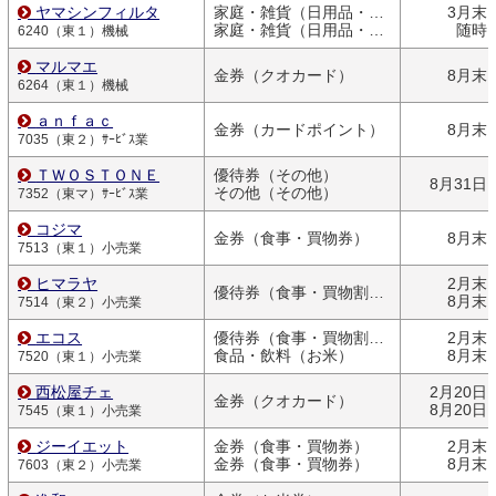
ヤマシンフィルタ
家庭・雑貨（日用品・文房具）
3月末
家庭・雑貨（日用品・文房具）
随時
6240（東１）機械
マルマエ
金券（クオカード）
8月末
6264（東１）機械
ａｎｆａｃ
金券（カードポイント）
8月末
7035（東２）ｻｰﾋﾞｽ業
ＴＷＯＳＴＯＮＥ
優待券（その他）
8月31日
その他（その他）
7352（東マ）ｻｰﾋﾞｽ業
コジマ
金券（食事・買物券）
8月末
7513（東１）小売業
ヒマラヤ
2月末
優待券（食事・買物割引券）
8月末
7514（東２）小売業
エコス
優待券（食事・買物割引券）
2月末
食品・飲料（お米）
8月末
7520（東１）小売業
西松屋チェ
2月20日
金券（クオカード）
8月20日
7545（東１）小売業
ジーイエット
金券（食事・買物券）
2月末
金券（食事・買物券）
8月末
7603（東２）小売業