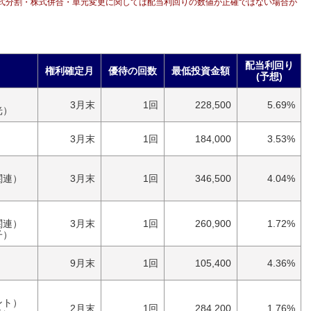
式分割・株式併合・単元変更に関しては配当利回りの数値が正確ではない場合が
配当利回り
権利確定月
優待の回数
最低投資金額
(予想)
3月末
1回
228,500
5.69%
光）
3月末
1回
184,000
3.53%
関連）
3月末
1回
346,500
4.04%
関連）
3月末
1回
260,900
1.72%
子）
9月末
1回
105,400
4.36%
ント）
2月末
1回
284,200
1.76%