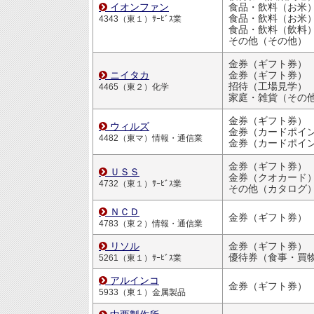
イオンファン
食品・飲料（お米
食品・飲料（お米
4343（東１）ｻｰﾋﾞｽ業
食品・飲料（飲料
その他（その他）
金券（ギフト券）
ニイタカ
金券（ギフト券）
招待（工場見学）
4465（東２）化学
家庭・雑貨（その
金券（ギフト券）
ウィルズ
金券（カードポイ
4482（東マ）情報・通信業
金券（カードポイ
金券（ギフト券）
ＵＳＳ
金券（クオカード
4732（東１）ｻｰﾋﾞｽ業
その他（カタログ
ＮＣＤ
金券（ギフト券）
4783（東２）情報・通信業
リソル
金券（ギフト券）
優待券（食事・買物割引
5261（東１）ｻｰﾋﾞｽ業
アルインコ
金券（ギフト券）
5933（東１）金属製品