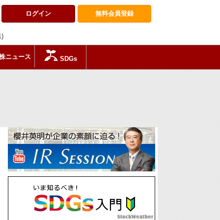
ログイン
無料会員
登録
1)
株ニュース
SDGs