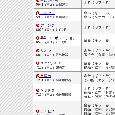
中西製作所
金券（ギフト券）
5941（東２）金属製品
マルゼン
金券（ギフト券）
金券（クオカード
5982（東２）金属製品
アサンテ
金券（ギフト券）
6073（東１）ｻｰﾋﾞｽ業
共和コーポレーション
金券（ギフト券）
6570（東２）ｻｰﾋﾞｽ業
リオン
金券（ギフト券）
優待券（食事・買物割引
6823（東１）電気機器
ユニソルＨＤ
金券（ギフト券）
食品・飲料（食品
7128（東１）卸売業
日産自
金券（ギフト券）
その他（カタログ
7201（東１）輸送用機器
金券（ギフト券）
ＭＵＲＯ
食品・飲料（お米
7264（東２）輸送用機器
家庭・雑貨（その
金券（ギフト券）
食品・飲料（食品
アルビス
食品・飲料（食品