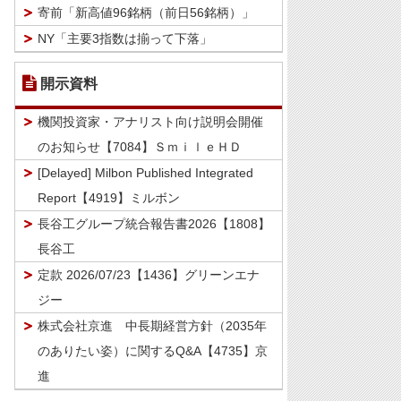
寄前「新高値96銘柄（前日56銘柄）」
NY「主要3指数は揃って下落」
開示資料
機関投資家・アナリスト向け説明会開催
のお知らせ【7084】ＳｍｉｌｅＨＤ
[Delayed] Milbon Published Integrated
Report【4919】ミルボン
長谷工グループ統合報告書2026【1808】
長谷工
定款 2026/07/23【1436】グリーンエナ
ジー
株式会社京進 中長期経営方針（2035年
のありたい姿）に関するQ&A【4735】京
進