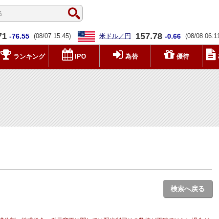
71
157.78
-76.55
(08/07 15:45)
米ドル／円
-0.66
(08/08 06:1
ランキング
IPO
為替
優待
検索へ戻る