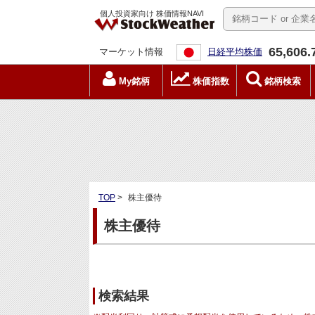
個人投資家向け 株価情報NAVI
65,606.
マーケット情報
日経平均株価
My銘柄
株価指数
銘柄検索
TOP
>
株主優待
株主優待
検索結果