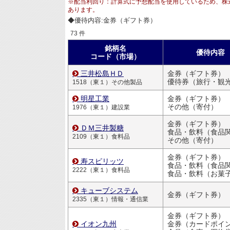
※配当利回り：計算式に予想配当を使用しているため、株
あります。
◆優待内容:金券（ギフト券）
73 件
銘柄名
優待内容
コード（市場）
三井松島ＨＤ
金券（ギフト券）
優待券（旅行・観
1518（東１）その他製品
明星工業
金券（ギフト券）
その他（寄付）
1976（東１）建設業
金券（ギフト券）
ＤＭ三井製糖
食品・飲料（食品
2109（東１）食料品
その他（寄付）
金券（ギフト券）
寿スピリッツ
食品・飲料（食品
2222（東１）食料品
食品・飲料（お菓
キューブシステム
金券（ギフト券）
2335（東１）情報・通信業
金券（ギフト券）
イオン九州
金券（カードポイ