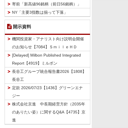
寄前「新高値96銘柄（前日56銘柄）」
NY「主要3指数は揃って下落」
開示資料
機関投資家・アナリスト向け説明会開催
のお知らせ【7084】ＳｍｉｌｅＨＤ
[Delayed] Milbon Published Integrated
Report【4919】ミルボン
長谷工グループ統合報告書2026【1808】
長谷工
定款 2026/07/23【1436】グリーンエナ
ジー
株式会社京進 中長期経営方針（2035年
のありたい姿）に関するQ&A【4735】京
進