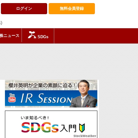
ログイン
無料会員
登録
1)
株ニュース
SDGs