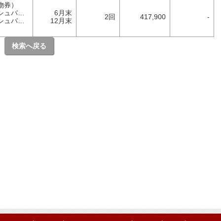
物券）
バック）
6月末
2回
417,900
-
バック）
12月末
）
検索へ戻る