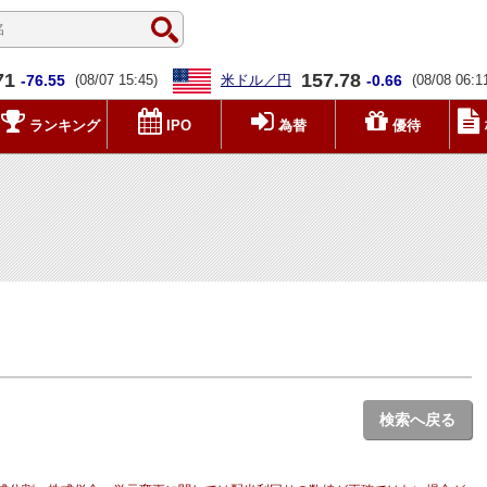
71
157.78
-76.55
(08/07 15:45)
米ドル／円
-0.66
(08/08 06:1
ランキング
IPO
為替
優待
検索へ戻る