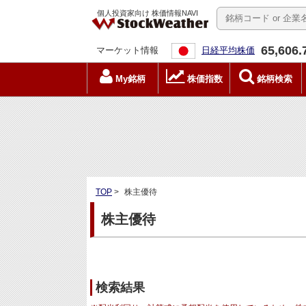
個人投資家向け 株価情報NAVI
65,606.
マーケット情報
日経平均株価
My銘柄
株価指数
銘柄検索
TOP
>
株主優待
株主優待
検索結果