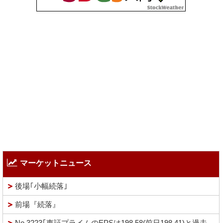
マーケットニュース
後場｢小幅続落｣
前場『続落』
No.3223｢東証プライムのEPSは198.58(前日198.41)と過去