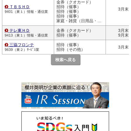
金券（クオカード）
ＴＢＳＨＤ
招待（催事）
3月末
招待（催事）
9401（東１）情報・通信業
招待（催事）
家庭・雑貨（日用品・文房具）
テレ東ＨＤ
金券（クオカード）
3月末
招待（催事）
9月末
9413（東１）情報・通信業
三協フロンテ
招待（催事）
3月末
招待（その他）
9639（東２）ｻｰﾋﾞｽ業
検索へ戻る