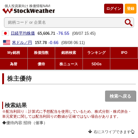
個人投資家向け 株価情報NAVI
ログイン
登録
-76.55
日経平均株価
65,606.71
(08/07 15:45)
-0.66
米ドル／円
157.78
(08/08 06:11)
My銘柄
株価指数
銘柄検索
ランキング
IPO
為替
優待
株ニュース
SDGs
株主優待
検索へ戻る
検索結果
※配当利回り：計算式に予想配当を使用しているため、株式分割・株式併合・
単元変更に関しては配当利回りの数値が正確ではない場合があります。
◆優待内容:招待（催事）
右にスワイプできます