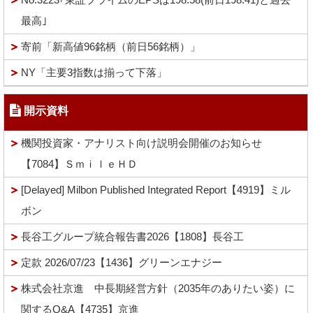
最高｣
寄前「新高値96銘柄（前日56銘柄）」
NY「主要3指数は揃って下落」
開示資料
機関投資家・アナリスト向け説明会開催のお知らせ
【7084】ＳｍｉｌｅＨＤ
[Delayed] Milbon Published Integrated Report【4919】ミル
ボン
長谷工グループ統合報告書2026【1808】長谷工
定款 2026/07/23【1436】グリーンエナジー
株式会社京進 中長期経営方針（2035年のありたい姿）に
関するQ&A【4735】京進