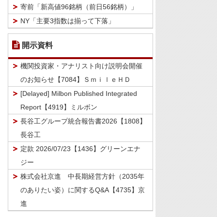
寄前「新高値96銘柄（前日56銘柄）」
NY「主要3指数は揃って下落」
開示資料
機関投資家・アナリスト向け説明会開催
のお知らせ【7084】ＳｍｉｌｅＨＤ
[Delayed] Milbon Published Integrated
Report【4919】ミルボン
長谷工グループ統合報告書2026【1808】
長谷工
定款 2026/07/23【1436】グリーンエナ
ジー
株式会社京進 中長期経営方針（2035年
のありたい姿）に関するQ&A【4735】京
進