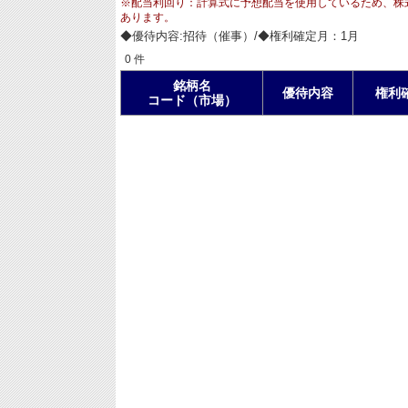
※配当利回り：計算式に予想配当を使用しているため、株
あります。
◆優待内容:招待（催事）/◆権利確定月：1月
0 件
銘柄名
優待内容
権利
コード（市場）