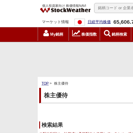
個人投資家向け 株価情報NAVI
65,606.
マーケット情報
日経平均株価
My銘柄
株価指数
銘柄検索
TOP
>
株主優待
株主優待
検索結果