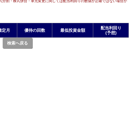
式分割・株式併合・単元変更に関しては配当利回りの数値が正確ではない場合が
配当利回り
確定月
優待の回数
最低投資金額
(予想)
検索へ戻る