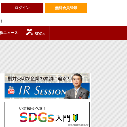
ログイン
無料会員
登録
1)
株ニュース
SDGs