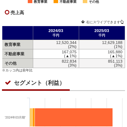
教育事業
不動産事業
その他
売上高
右にスワイプできます
2024/03
2025/03
千円
千円
12,520,344
12,629,188
教育事業
(2%)
(1%)
167,075
165,880
不動産事業
(▲1%)
(▲1%)
822,834
851,113
その他
(3%)
(3%)
※カッコ内は前年比
セグメント（利益）
'2024年03月期'