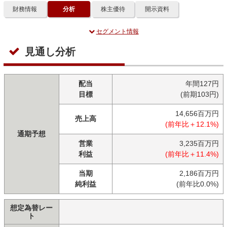
財務情報
分析
株主優待
開示資料
セグメント情報
見通し分析
配当
年間127円
目標
(前期103円)
14,656百万円
売上高
(前年比＋12.1%)
通期予想
営業
3,235百万円
利益
(前年比＋11.4%)
当期
2,186百万円
純利益
(前年比0.0%)
想定為替レー
ト