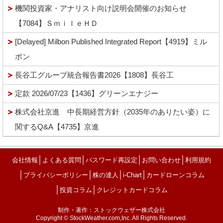
機関投資家・アナリスト向け説明会開催のお知らせ
【7084】ＳｍｉｌｅＨＤ
[Delayed] Milbon Published Integrated Report【4919】ミル
ボン
長谷工グループ統合報告書2026【1808】長谷工
定款 2026/07/23【1436】グリーンエナジー
株式会社京進 中長期経営方針（2035年のありたい姿）に
関するQ&A【4735】京進
│
│
│
│
会社情報
よくある質問
パスワード再設定
お問い合わせ
利用規約
│
│
│
│
プライバシーポリシー
株の達人
i-Chart
カードローンコラム
│
│
投資コラム
クレジットカードコラム
制作・著作：ストックウェザー株式会社
Copyright © StockWeather.com,Inc. All Rights Reserved.