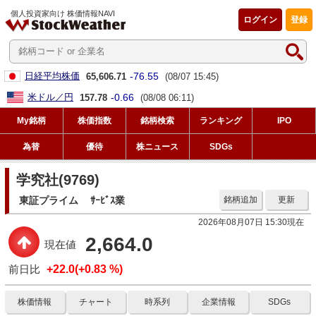
個人投資家向け 株価情報NAVI
ログイン
登録
-76.55
日経平均株価
65,606.71
(08/07 15:45)
-0.66
米ドル／円
157.78
(08/08 06:11)
My銘柄
株価指数
銘柄検索
ランキング
IPO
為替
優待
株ニュース
SDGs
学究社(9769)
東証プライム
ｻｰﾋﾞｽ業
銘柄追加
更新
2026年08月07日 15:30現在
2,664.0
現在値
前日比
+22.0(+0.83 %)
株価情報
チャート
時系列
企業情報
SDGs