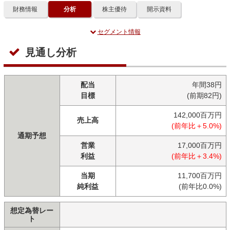
財務情報
分析
株主優待
開示資料
セグメント情報
見通し分析
配当
年間38円
目標
(前期82円)
142,000百万円
売上高
(前年比＋5.0%)
通期予想
営業
17,000百万円
利益
(前年比＋3.4%)
当期
11,700百万円
純利益
(前年比0.0%)
想定為替レー
ト