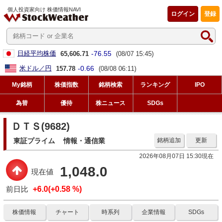
個人投資家向け 株価情報NAVI
ログイン
登録
-76.55
日経平均株価
65,606.71
(08/07 15:45)
-0.66
米ドル／円
157.78
(08/08 06:11)
My銘柄
株価指数
銘柄検索
ランキング
IPO
為替
優待
株ニュース
SDGs
ＤＴＳ(9682)
東証プライム
情報・通信業
銘柄追加
更新
2026年08月07日 15:30現在
1,048.0
現在値
前日比
+6.0(+0.58 %)
株価情報
チャート
時系列
企業情報
SDGs