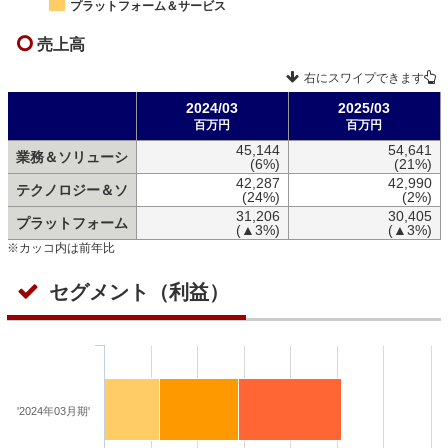
プラットフォーム＆サービス
売上高
右にスワイプできます
2024/03
2025/03
百万円
百万円
45,144
54,641
業務＆ソリューシ
(6%)
(21%)
42,287
42,990
テクノロジー＆ソ
(24%)
(2%)
31,206
30,405
プラットフォーム
(▲3%)
(▲3%)
※カッコ内は前年比
セグメント（利益）
'2024年03月期'