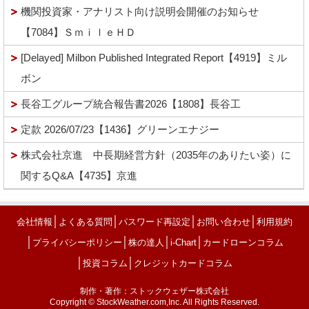
機関投資家・アナリスト向け説明会開催のお知らせ
【7084】ＳｍｉｌｅＨＤ
[Delayed] Milbon Published Integrated Report【4919】ミル
ボン
長谷工グループ統合報告書2026【1808】長谷工
定款 2026/07/23【1436】グリーンエナジー
株式会社京進 中長期経営方針（2035年のありたい姿）に
関するQ&A【4735】京進
│
│
│
│
会社情報
よくある質問
パスワード再設定
お問い合わせ
利用規約
│
│
│
│
プライバシーポリシー
株の達人
i-Chart
カードローンコラム
│
│
投資コラム
クレジットカードコラム
制作・著作：ストックウェザー株式会社
Copyright © StockWeather.com,Inc. All Rights Reserved.