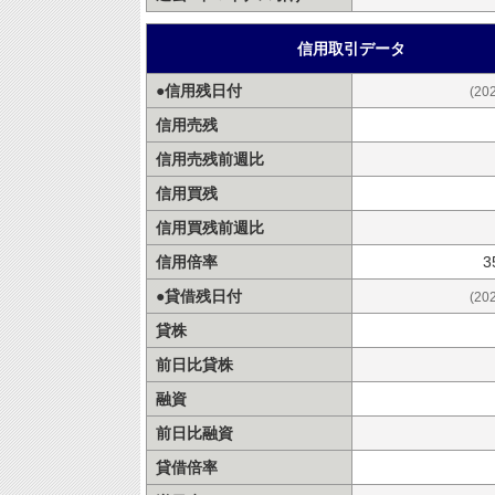
信用取引データ
●信用残日付
(20
信用売残
信用売残前週比
信用買残
信用買残前週比
信用倍率
3
●貸借残日付
(20
貸株
前日比貸株
融資
前日比融資
貸借倍率