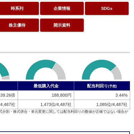
時系列
企業情報
SDGs
株主優待
開示資料
最低購入代金
配当利回り
(予想)
39.26倍
188,800円
3.44%
/4,487社
1,473位/4,487社
1,085位/4,487社
式分割・株式併合・単元変更に関しては配当利回りの数値が正確ではない場合が