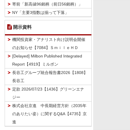
寄前「新高値96銘柄（前日56銘柄）」
NY「主要3指数は揃って下落」
開示資料
機関投資家・アナリスト向け説明会開催
のお知らせ【7084】ＳｍｉｌｅＨＤ
[Delayed] Milbon Published Integrated
Report【4919】ミルボン
長谷工グループ統合報告書2026【1808】
長谷工
定款 2026/07/23【1436】グリーンエナ
ジー
株式会社京進 中長期経営方針（2035年
のありたい姿）に関するQ&A【4735】京
進