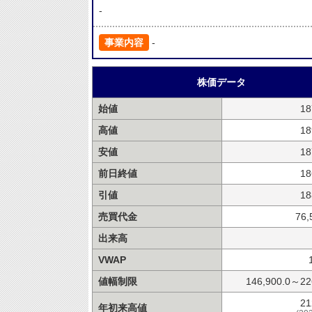
-
事業内容
-
株価データ
始値
18
高値
18
安値
18
前日終値
18
引値
18
売買代金
76,
出来高
VWAP
値幅制限
146,900.0～22
21
年初来高値