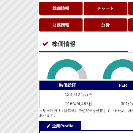
株価情報
チャート
財務情報
分析
株価情報
時価総額
PER
133,712百万円
916位/4,487社
301位
※配当利回り：計算式に予想配当を使用しているため、株
あります。
企業Profile