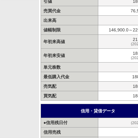
引値
18
売買代金
76,
出来高
値幅制限
146,900.0～22
21
年初来高値
(20
18
年初来安値
(20
単元株数
最低購入代金
18
売気配
18
買気配
18
信用・貸借データ
●信用残日付
(20
信用売残