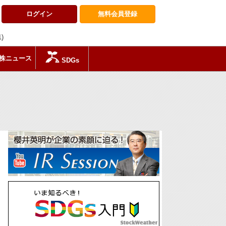
ログイン
無料会員
登録
1)
株ニュース
SDGs