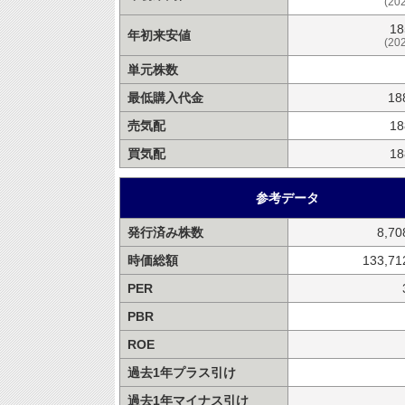
(20
18
年初来安値
(20
単元株数
最低購入代金
18
売気配
18
買気配
18
参考データ
発行済み株数
8,7
時価総額
133,7
PER
PBR
ROE
過去1年プラス引け
過去1年マイナス引け