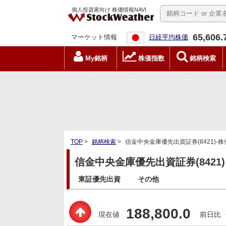
個人投資家向け 株価情報NAVI
65,606.
マーケット情報
日経平均株価
My銘柄
株価指数
銘柄検索
TOP
>
銘柄検索
>
信金中央金庫優先出資証券(8421)-
信金中央金庫優先出資証券(8421)
東証優先出資
その他
188,800.0
現在値
前日比