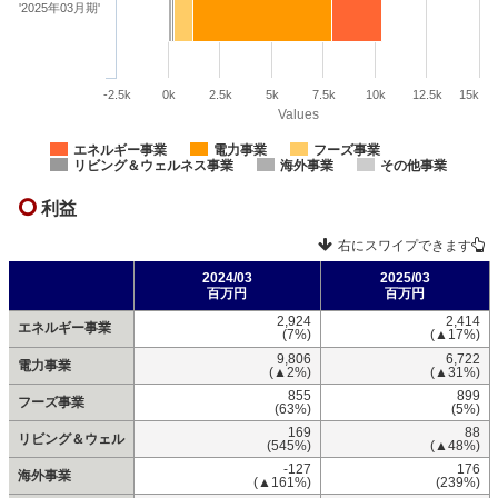
'2025年03月期'
-2.5k
0k
2.5k
5k
7.5k
10k
12.5k
15k
Values
エネルギー事業
電力事業
フーズ事業
リビング＆ウェルネス事業
海外事業
その他事業
利益
右にスワイプできます
2024/03
2025/03
百万円
百万円
2,924
2,414
エネルギー事業
(7%)
(▲17%)
9,806
6,722
電力事業
(▲2%)
(▲31%)
855
899
フーズ事業
(63%)
(5%)
169
88
リビング＆ウェル
(545%)
(▲48%)
-127
176
海外事業
(▲161%)
(239%)