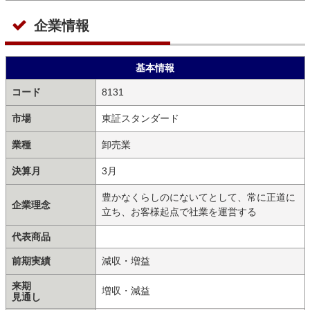
企業情報
基本情報
コード
8131
市場
東証スタンダード
業種
卸売業
決算月
3月
豊かなくらしのにないてとして、常に正道に
企業理念
立ち、お客様起点で社業を運営する
代表商品
前期実績
減収・増益
来期
増収・減益
見通し