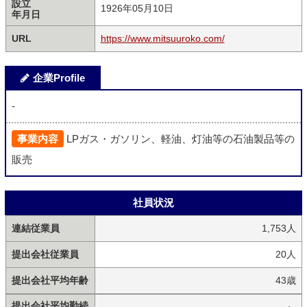
設立
1926年05月10日
年月日
URL
https://www.mitsuuroko.com/
企業Profile
-
事業内容
LPガス・ガソリン、軽油、灯油等の石油製品等の
販売
社員状況
連結従業員
1,753人
提出会社従業員
20人
提出会社平均年齢
43歳
提出会社平均勤続