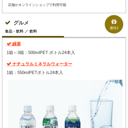
店舗かオンラインショップで利用可能
グルメ
優待2
食品・飲料 ／ 飲料
緑茶
1箱～3箱：500mlPET ボトル24本入
ナチュラルミネラルウォーター
1箱：550mlPETボトル24本入