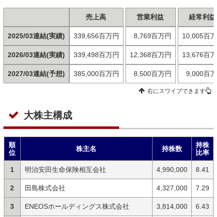
売上高
営業利益
経常利益
2025/03連結(実績)
339,656百万円
8,769百万円
10,005百
2026/03連結(実績)
339,498百万円
12,368百万円
13,676百
2027/03連結(予想)
385,000百万円
8,500百万円
9,000百
右にスワイプできます
大株主構成
順
持株
株主名
持株数
位
比率
1
明治安田生命保険相互会社
4,990,000
8.41
2
田島株式会社
4,327,000
7.29
3
ENEOSホールディングス株式会社
3,814,000
6.43