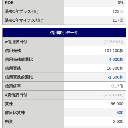
ROE
6%
過去1年プラス引け
123回
過去1年マイナス引け
117回
信用取引データ
●信用残日付
(2026/07/31)
信用売残
101,100株
信用売残前週比
-4,600株
信用買残
16,700株
信用買残前週比
-1,500株
信用倍率
0.17倍
●貸借残日付
(2026/08/06)
貸株
96,000
前日比貸株
-500
融資
2,600