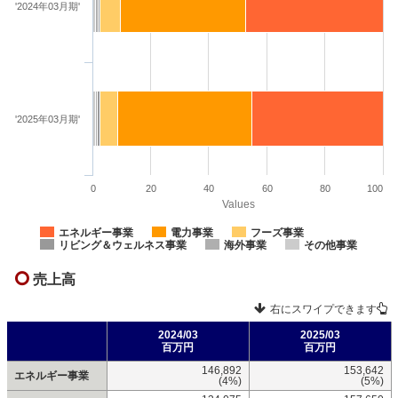
'2024年03月期'
'2025年03月期'
0
20
40
60
80
100
Values
エネルギー事業
電力事業
フーズ事業
リビング＆ウェルネス事業
海外事業
その他事業
売上高
右にスワイプできます
2024/03
2025/03
百万円
百万円
146,892
153,642
エネルギー事業
(4%)
(5%)