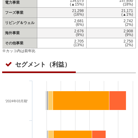
134,075
157,650
電力事業
(▲15%)
(18%)
21,298
21,171
フーズ事業
(16%)
(▲1%)
2,681
2,742
リビング＆ウェル
(6%)
(2%)
2,676
2,908
海外事業
(9%)
(9%)
2,705
2,750
その他事業
(13%)
(2%)
※カッコ内は前年比
セグメント（利益）
'2024年03月期'