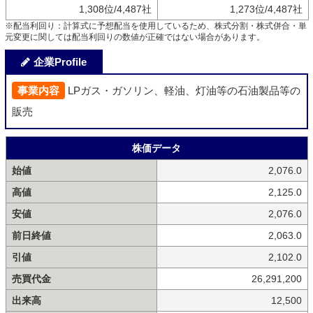
1,308位/4,487社
1,273位/4,487社
※配当利回り：計算式に予想配当を使用しているため、株式分割・株式併合・単
元変更に関しては配当利回りの数値が正確ではない場合があります。
企業Profile
事業内容
LPガス・ガソリン、軽油、灯油等の石油製品等の
販売
株価データ
始値
2,076.0
高値
2,125.0
安値
2,076.0
前日終値
2,063.0
引値
2,102.0
売買代金
26,291,200
出来高
12,500