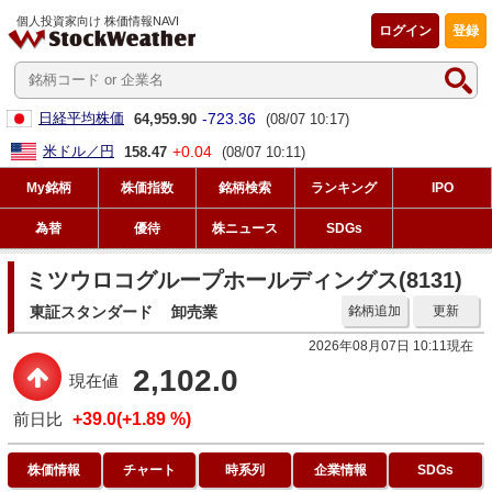
個人投資家向け 株価情報NAVI
ログイン
登録
-723.36
日経平均株価
64,959.90
(08/07 10:17)
+0.04
米ドル／円
158.47
(08/07 10:11)
My銘柄
株価指数
銘柄検索
ランキング
IPO
為替
優待
株ニュース
SDGs
ミツウロコグループホールディングス(8131)
東証スタンダード
卸売業
銘柄追加
更新
2026年08月07日 10:11現在
2,102.0
現在値
前日比
+39.0(+1.89 %)
株価情報
チャート
時系列
企業情報
SDGs