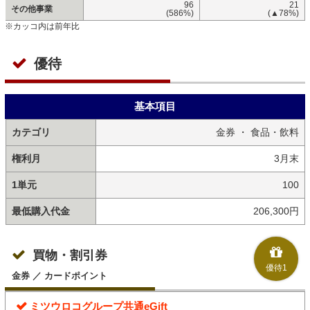
96
21
その他事業
(586%)
(▲78%)
※カッコ内は前年比
優待
基本項目
カテゴリ
金券 ・ 食品・飲料
権利月
3月末
1単元
100
最低購入代金
206,300円
買物・割引券
優待1
金券 ／ カードポイント
ミツウロコグループ共通eGift