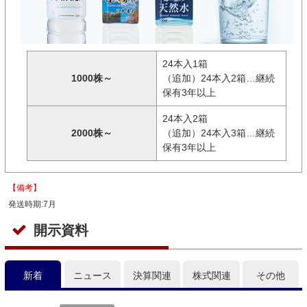
24本入1箱
1000株～
（追加）24本入2箱…継続
保有3年以上
24本入2箱
2000株～
（追加）24本入3箱…継続
保有3年以上
【備考】
発送時期:7月
開示資料
新着
ニュース
決算関連
株式関連
その他