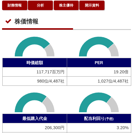
財務情報
分析
株主優待
開示資料
株価情報
時価総額
PER
117,717百万円
19.20倍
980位/4,487社
1,027位/4,487社
最低購入代金
配当利回り
(予想)
206,300円
3.20%