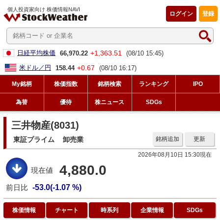
個人投資家向け 株価情報NAVI
ログイン
登録
+1,363.51
日経平均株価
66,970.22
(08/10 15:45)
+0.67
米ドル／円
158.44
(08/10 16:17)
My銘柄
株価指数
銘柄検索
ランキング
IPO
為替
優待
株ニュース
SDGs
三井物産(8031)
東証プライム
卸売業
銘柄追加
更新
2026年08月10日 15:30現在
4,880.0
現在値
前日比
-53.0(-1.07 %)
株価情報
チャート
時系列
企業情報
SDGs