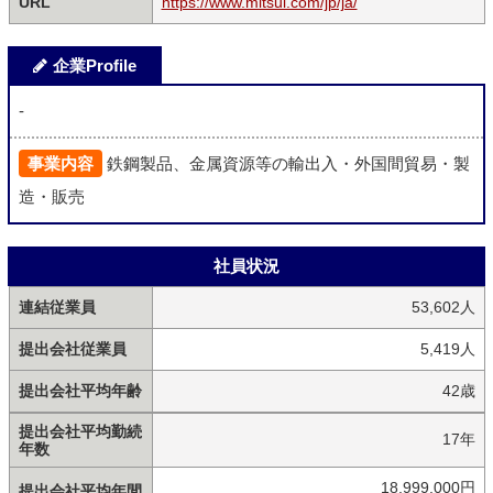
URL
https://www.mitsui.com/jp/ja/
企業Profile
-
事業内容
鉄鋼製品、金属資源等の輸出入・外国間貿易・製
造・販売
社員状況
連結従業員
53,602人
提出会社従業員
5,419人
提出会社平均年齢
42歳
提出会社平均勤続
17年
年数
18,999,000円
提出会社平均年間