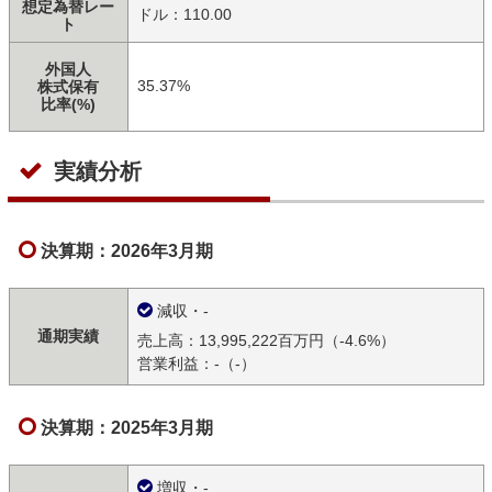
想定為替レー
ドル：110.00
ト
外国人
35.37%
株式保有
比率(%)
実績分析
決算期：2026年3月期
減収・-
通期実績
売上高：13,995,222百万円（-4.6%）
営業利益：-（-）
決算期：2025年3月期
増収・-