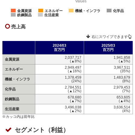
Values
金属資源
エネルギー
機械・インフラ
化学品
鉄鋼製品
生活産業
売上高
右にスワイプできます
2024/03
2025/03
百万円
百万円
2,037,717
1,941,858
金属資源
(▲8%)
(▲5%)
2,949,497
3,967,511
エネルギー
(▲16%)
(35%)
1,378,459
1,483,679
機械・インフラ
(24%)
(8%)
2,784,551
2,979,453
化学品
(▲12%)
(7%)
678,680
653,605
鉄鋼製品
(▲7%)
(▲4%)
3,496,038
3,636,514
生活産業
(▲2%)
(4%)
※カッコ内は前年比
セグメント（利益）