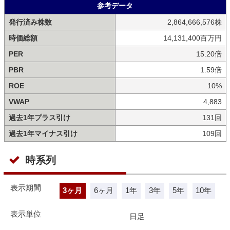
参考データ
発行済み株数
2,864,666,576株
時価総額
14,131,400百万円
PER
15.20倍
PBR
1.59倍
ROE
10%
VWAP
4,883
過去1年プラス引け
131回
過去1年マイナス引け
109回
時系列
表示期間
3ヶ月
6ヶ月
1年
3年
5年
10年
表示単位
日足