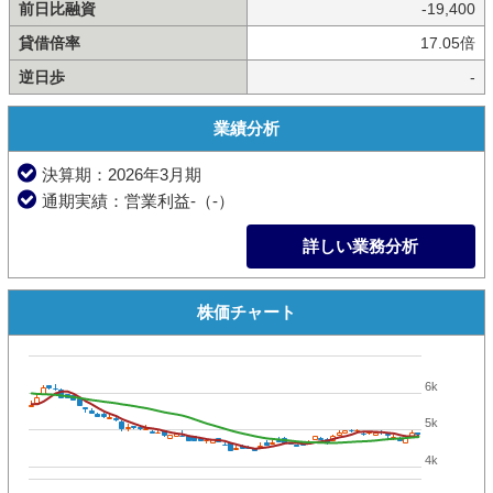
前日比融資
-19,400
貸借倍率
17.05倍
逆日歩
-
業績分析
決算期：2026年3月期
通期実績：営業利益-（-）
詳しい業務分析
株価チャート
6k
5k
4k