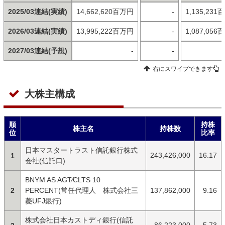
2025/03連結(実績)
14,662,620百万円
-
1,135,23
2026/03連結(実績)
13,995,222百万円
-
1,087,05
2027/03連結(予想)
-
-
右にスワイプできます
大株主構成
順
持株
株主名
持株数
位
比率
日本マスタートラスト信託銀行株式
243,426,000
16.17
1
会社(信託口)
BNYM AS AGT⁄CLTS 10
2
PERCENT(常任代理人 株式会社三
137,862,000
9.16
菱UFJ銀行)
株式会社日本カストディ銀行(信託