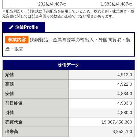
292位/4,487社
1,583位/4,487社
※配当利回り：計算式に予想配当を使用しているため、株式分割・株式併合・単
元変更に関しては配当利回りの数値が正確ではない場合があります。
企業Profile
事業内容
鉄鋼製品、金属資源等の輸出入・外国間貿易・製
造・販売
株価データ
始値
4,912.0
高値
4,922.0
安値
4,834.0
前日終値
4,933.0
引値
4,880.0
売買代金
19,307,458,300
出来高
3,953,700