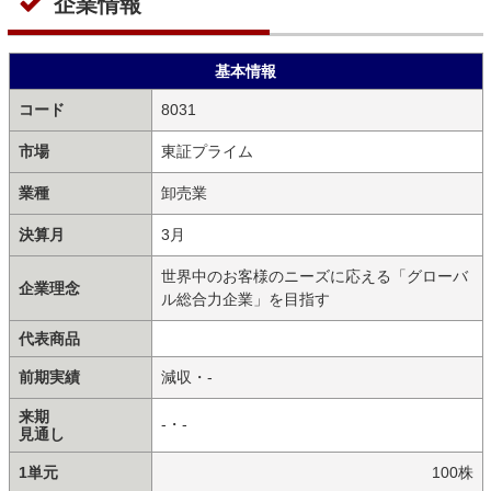
企業情報
基本情報
コード
8031
市場
東証プライム
業種
卸売業
決算月
3月
世界中のお客様のニーズに応える「グローバ
企業理念
ル総合力企業」を目指す
代表商品
前期実績
減収・-
来期
-・-
見通し
1単元
100株