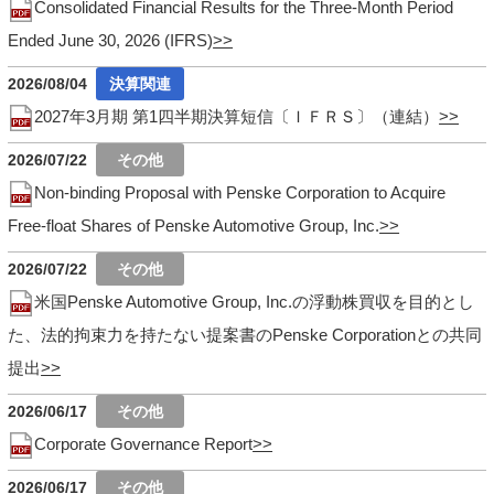
Consolidated Financial Results for the Three-Month Period
Ended June 30, 2026 (IFRS)
2026/08/04
2027年3月期 第1四半期決算短信〔ＩＦＲＳ〕（連結）
2026/07/22
Non-binding Proposal with Penske Corporation to Acquire
Free-float Shares of Penske Automotive Group, Inc.
2026/07/22
米国Penske Automotive Group, Inc.の浮動株買収を目的とし
た、法的拘束力を持たない提案書のPenske Corporationとの共同
提出
2026/06/17
Corporate Governance Report
2026/06/17