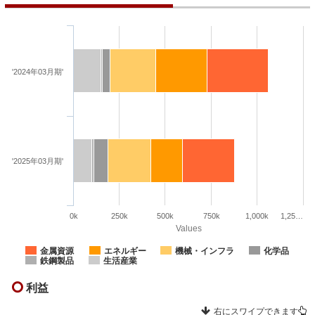
'2024年03月期'
'2025年03月期'
0k
250k
500k
750k
1,000k
1,25…
Values
金属資源
エネルギー
機械・インフラ
化学品
鉄鋼製品
生活産業
利益
右にスワイプできます