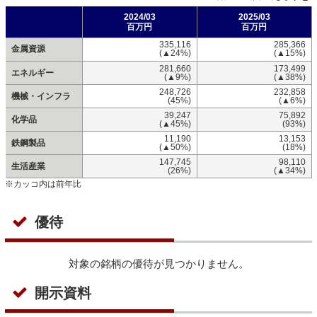
2024/03
2025/03
百万円
百万円
335,116
285,366
金属資源
(▲24%)
(▲15%)
281,660
173,499
エネルギー
(▲9%)
(▲38%)
248,726
232,858
機械・インフラ
(45%)
(▲6%)
39,247
75,892
化学品
(▲45%)
(93%)
11,190
13,153
鉄鋼製品
(▲50%)
(18%)
147,745
98,110
生活産業
(26%)
(▲34%)
※カッコ内は前年比
優待
対象の銘柄の優待が見つかりません。
開示資料