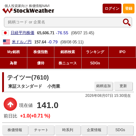
個人投資家向け 株価情報NAVI
ログイン
登録
-76.55
日経平均株価
65,606.71
(08/07 15:45)
-0.79
米ドル／円
157.64
(08/08 05:11)
My銘柄
株価指数
銘柄検索
ランキング
IPO
為替
優待
株ニュース
SDGs
テイツー(7610)
東証スタンダード
小売業
銘柄追加
更新
2026年08月07日 15:30現在
141.0
現在値
前日比
+1.0(+0.71 %)
株価情報
チャート
時系列
企業情報
SDGs