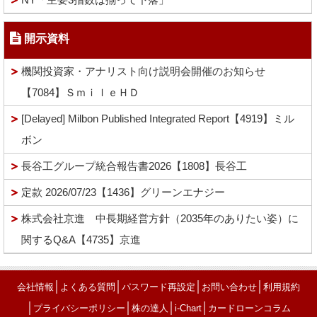
開示資料
機関投資家・アナリスト向け説明会開催のお知らせ
【7084】ＳｍｉｌｅＨＤ
[Delayed] Milbon Published Integrated Report【4919】ミル
ボン
長谷工グループ統合報告書2026【1808】長谷工
定款 2026/07/23【1436】グリーンエナジー
株式会社京進 中長期経営方針（2035年のありたい姿）に
関するQ&A【4735】京進
│
│
│
│
会社情報
よくある質問
パスワード再設定
お問い合わせ
利用規約
│
│
│
│
プライバシーポリシー
株の達人
i-Chart
カードローンコラム