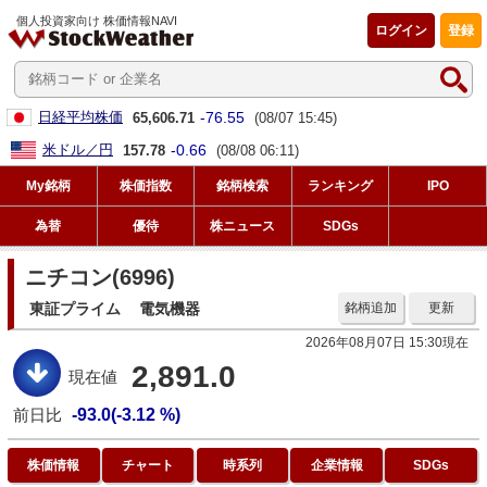
個人投資家向け 株価情報NAVI
ログイン
登録
-76.55
日経平均株価
65,606.71
(08/07 15:45)
-0.66
米ドル／円
157.78
(08/08 06:11)
My銘柄
株価指数
銘柄検索
ランキング
IPO
為替
優待
株ニュース
SDGs
ニチコン(6996)
東証プライム
電気機器
銘柄追加
更新
2026年08月07日 15:30現在
2,891.0
現在値
前日比
-93.0(-3.12 %)
株価情報
チャート
時系列
企業情報
SDGs