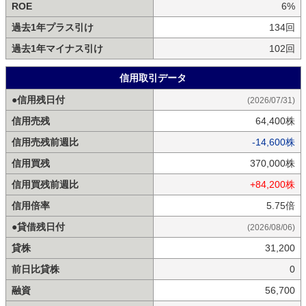
ROE
6%
過去1年プラス引け
134回
過去1年マイナス引け
102回
信用取引データ
●信用残日付
(2026/07/31)
信用売残
64,400株
信用売残前週比
-14,600株
信用買残
370,000株
信用買残前週比
+84,200株
信用倍率
5.75倍
●貸借残日付
(2026/08/06)
貸株
31,200
前日比貸株
0
融資
56,700