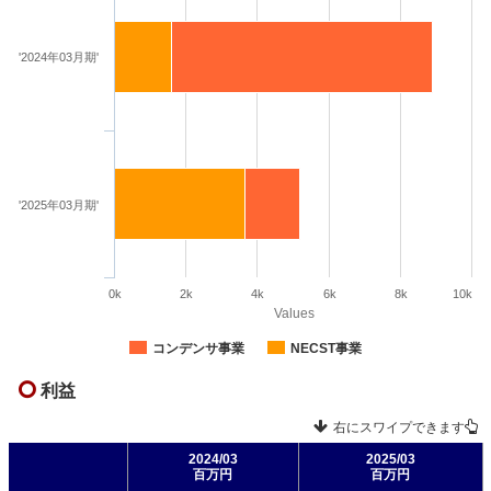
'2024年03月期'
'2025年03月期'
0k
2k
4k
6k
8k
10k
Values
コンデンサ事業
NECST事業
利益
右にスワイプできます
2024/03
2025/03
百万円
百万円