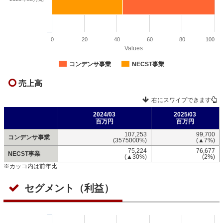
0
20
40
60
80
100
Values
コンデンサ事業
NECST事業
売上高
右にスワイプできます
2024/03
2025/03
百万円
百万円
107,253
99,700
コンデンサ事業
(3575000%)
(▲7%)
75,224
76,677
NECST事業
(▲30%)
(2%)
※カッコ内は前年比
セグメント（利益）