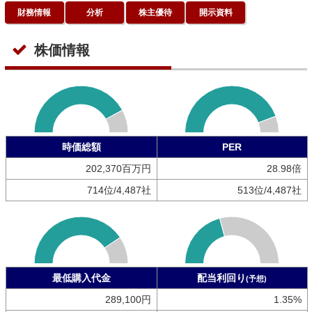
財務情報
分析
株主優待
開示資料
株価情報
時価総額
PER
202,370百万円
28.98倍
714位/4,487社
513位/4,487社
最低購入代金
配当利回り
(予想)
289,100円
1.35%