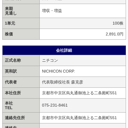
来期
増収・増益
見通し
1単元
100株
株価
2,891.0円
会社詳細
正式名称
ニチコン
英和訳
NICHICON CORP.
代表者
代表取締役社長 森克彦
本社住所
京都市中京区烏丸通御池上る二条殿町551
本社
075-231-8461
TEL
連絡先住所
京都市中京区烏丸通御池上る二条殿町551