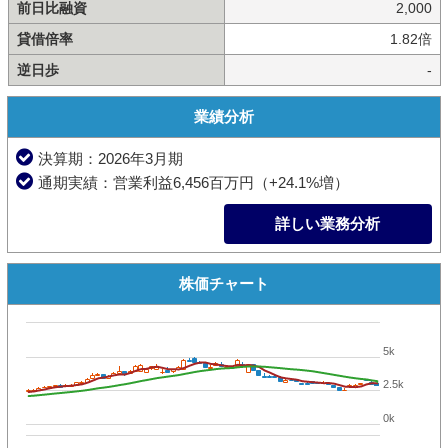
前日比融資
2,000
貸借倍率
1.82倍
逆日歩
-
業績分析
決算期：2026年3月期
通期実績：営業利益6,456百万円（+24.1%増）
詳しい業務分析
株価チャート
5k
2.5k
0k