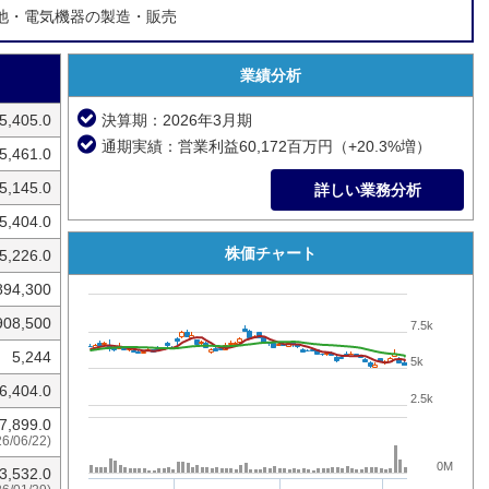
池・電気機器の製造・販売
業績分析
5,405.0
決算期：2026年3月期
通期実績：営業利益60,172百万円（+20.3%増）
5,461.0
5,145.0
詳しい業務分析
5,404.0
株価チャート
5,226.0
894,300
908,500
7.5k
5,244
5k
6,404.0
2.5k
7,899.0
26/06/22)
0M
3,532.0