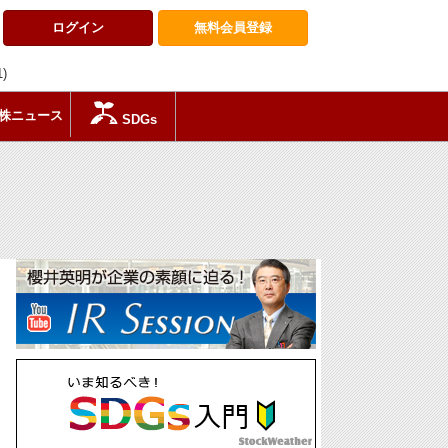
ログイン
無料会員
登録
1)
株ニュース
SDGs