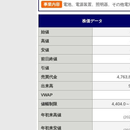
事業内容
電池、電源装置、照明器、その他電
株価データ
始値
高値
安値
前日終値
引値
売買代金
4,763,
出来高
VWAP
値幅制限
4,404.0～
年初来高値
(20
年初来安値