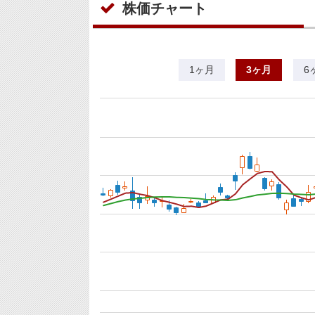
株価チャート
1ヶ月
3ヶ月
6