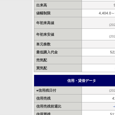
出来高
値幅制限
4,404.0～
年初来高値
(20
年初来安値
(20
単元株数
最低購入代金
52
売気配
買気配
信用・貸借データ
●信用残日付
(20
信用売残
4
信用売残前週比
-
信用買残
51