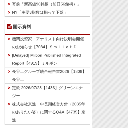
寄前「新高値96銘柄（前日56銘柄）」
NY「主要3指数は揃って下落」
開示資料
機関投資家・アナリスト向け説明会開催
のお知らせ【7084】ＳｍｉｌｅＨＤ
[Delayed] Milbon Published Integrated
Report【4919】ミルボン
長谷工グループ統合報告書2026【1808】
長谷工
定款 2026/07/23【1436】グリーンエナ
ジー
株式会社京進 中長期経営方針（2035年
のありたい姿）に関するQ&A【4735】京
進