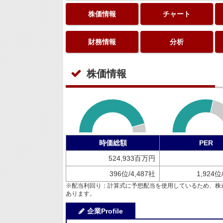
株価情報
チャート
財務情報
分析
株価情報
時価総額
PER
524,933百万円
396位/4,487社
1,924位
※配当利回り：計算式に予想配当を使用しているため、株
あります。
企業Profile