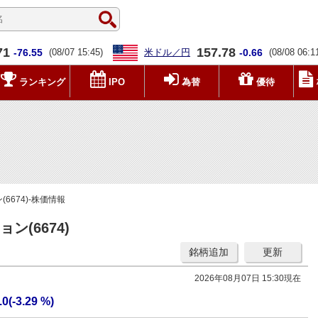
71
157.78
-76.55
(08/07 15:45)
米ドル／円
-0.66
(08/08 06:1
ランキング
IPO
為替
優待
674)-株価情報
(6674)
銘柄追加
更新
2026年08月07日 15:30現在
.0(-3.29 %)