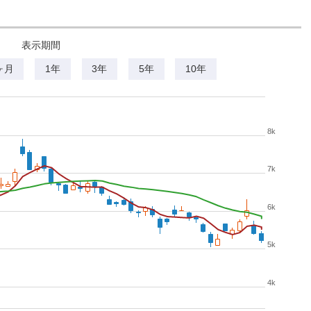
表示期間
ヶ月
1年
3年
5年
10年
8k
7k
6k
5k
4k