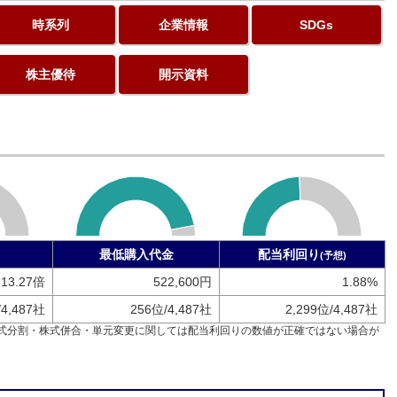
時系列
企業情報
SDGs
株主優待
開示資料
最低購入代金
配当利回り
(予想)
13.27倍
522,600円
1.88%
/4,487社
256位/4,487社
2,299位/4,487社
式分割・株式併合・単元変更に関しては配当利回りの数値が正確ではない場合が