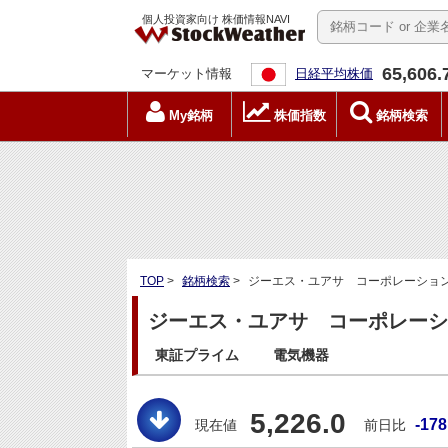
個人投資家向け 株価情報NAVI
65,606.
マーケット情報
日経平均株価
My銘柄
株価指数
銘柄検索
TOP
>
銘柄検索
>
ジーエス・ユアサ コーポレーション(6
ジーエス・ユアサ コーポレーション
東証プライム
電気機器
5,226.0
-178
現在値
前日比