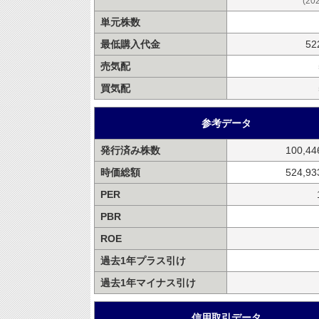
(20
単元株数
最低購入代金
52
売気配
買気配
参考データ
発行済み株数
100,44
時価総額
524,9
PER
PBR
ROE
過去1年プラス引け
過去1年マイナス引け
信用取引データ