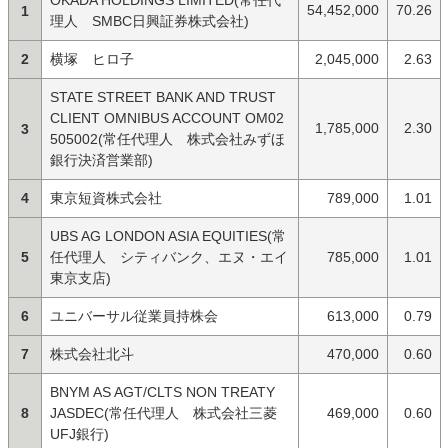
OKADA HOLDINGS LIMITED(常任代
54,452,000
70.26
1
理人 SMBC日興証券株式会社)
2
横塚 ヒロ子
2,045,000
2.63
STATE STREET BANK AND TRUST
CLIENT OMNIBUS ACCOUNT OM02
1,785,000
2.30
3
505002(常任代理人 株式会社みずほ
銀行決済営業部)
4
東京短資株式会社
789,000
1.01
UBS AG LONDON ASIA EQUITIES(常
5
任代理人 シティバンク、エヌ・エイ
785,000
1.01
東京支店)
6
ユニバーサル従業員持株会
613,000
0.79
7
株式会社北斗
470,000
0.60
BNYM AS AGT/CLTS NON TREATY
8
JASDEC(常任代理人 株式会社三菱
469,000
0.60
UFJ銀行)