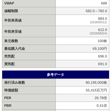
VWAP
688
値幅制限
582.0～782.0
884.0
年初来高値
(2026/05/11)
612.0
年初来安値
(2026/06/24)
単元株数
100株
最低購入代金
69,100円
売気配
696.0
買気配
691.0
参考データ
発行済み株数
80,195,000株
時価総額
55,415百万円
PER
26.78倍
PBR
0.41倍