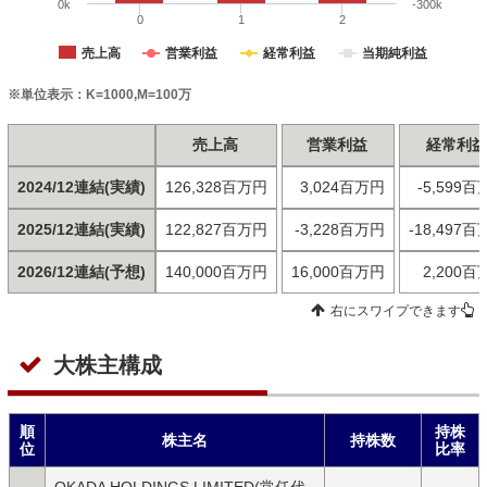
0k
-300k
0
1
2
売上高
営業利益
経常利益
当期純利益
※単位表示：K=1000,M=100万
売上高
営業利益
経常利
2024/12連結(実績)
126,328百万円
3,024百万円
-5,599
2025/12連結(実績)
122,827百万円
-3,228百万円
-18,497
2026/12連結(予想)
140,000百万円
16,000百万円
2,200百
右にスワイプできます
大株主構成
順
持株
株主名
持株数
位
比率