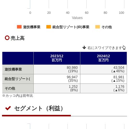
0
20
40
60
80
100
Values
遊技機事業
統合型リゾート(IR)事業
その他
売上高
右にスワイプできます
2023/12
2024/12
百万円
百万円
80,980
43,504
遊技機事業
(19%)
(▲46%)
96,947
81,981
統合型リゾート(
(35%)
(▲15%)
1,252
1,176
その他
(8%)
(▲6%)
※カッコ内は前年比
セグメント（利益）