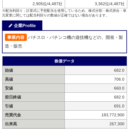
2,905位/4,487社
3,362位/4,487社
※配当利回り：計算式に予想配当を使用しているため、株式分割・株式併合・単
元変更に関しては配当利回りの数値が正確ではない場合があります。
企業Profile
事業内容
パチスロ・パチンコ機の遊技機などの、開発・製
造・販売
株価データ
始値
682.0
高値
706.0
安値
660.0
前日終値
682.0
引値
691.0
売買代金
183,772,900
出来高
267,300