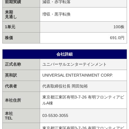
前期実績
減収・赤字転落
来期
増収・黒字転換
見通し
1単元
100株
株価
691.0円
会社詳細
正式名称
ユニバーサルエンターテインメント
英和訳
UNIVERSAL ENTERTAINMENT CORP.
代表者
代表取締役社長 岡田知裕
東京都江東区有明3-7-26 有明フロンティアビ
本社住所
ルA棟
本社
03-5530-3055
TEL
東京都江東区有明3-7-26 有明フロンティアビ