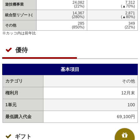
24,082
7,312
遊技機事業
(22%)
(▲70%)
14,367
2,871
統合型リゾート(
(280%)
(▲80%)
285
349
その他
(850%)
(22%)
※カッコ内は前年比
優待
基本項目
カテゴリ
その他
権利月
12月末
1単元
100
最低購入代金
69,100円
ギフト