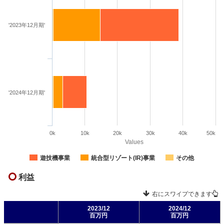
'2023年12月期'
'2024年12月期'
0k
10k
20k
30k
40k
50k
Values
遊技機事業
統合型リゾート(IR)事業
その他
利益
右にスワイプできます
2023/12
2024/12
百万円
百万円