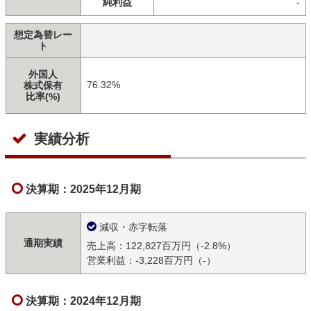
純利益
-
想定為替レー
ト
外国人
76.32%
株式保有
比率(%)
実績分析
決算期：2025年12月期
減収・赤字転落
通期実績
売上高：122,827百万円（-2.8%）
営業利益：-3,228百万円（-）
決算期：2024年12月期