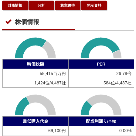
財務情報
分析
株主優待
開示資料
株価情報
時価総額
PER
55,415百万円
26.78倍
1,424位/4,487社
584位/4,487社
最低購入代金
配当利回り
(予想)
69,100円
0.00%