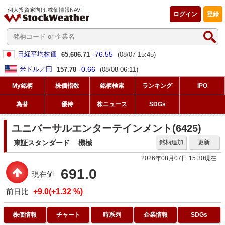
個人投資家向け 株価情報NAVI
ログイン
登録
-76.55
日経平均株価
65,606.71
(08/07 15:45)
-0.66
米ドル／円
157.78
(08/08 06:11)
My銘柄
株価指数
銘柄検索
ランキング
IPO
為替
優待
株ニュース
SDGs
ユニバーサルエンターテインメント(6425)
東証スタンダード
機械
銘柄追加
更新
2026年08月07日 15:30現在
691.0
現在値
前日比
+9.0(+1.32 %)
株価情報
チャート
時系列
企業情報
SDGs