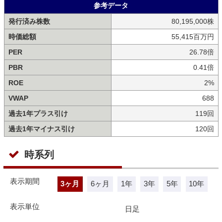
参考データ
発行済み株数
80,195,000株
時価総額
55,415百万円
PER
26.78倍
PBR
0.41倍
ROE
2%
VWAP
688
過去1年プラス引け
119回
過去1年マイナス引け
120回
時系列
表示期間
3ヶ月
6ヶ月
1年
3年
5年
10年
表示単位
日足