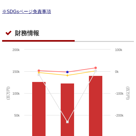
※SDGsページ免責事項
財務情報
200k
100k
150k
0k
(百万円)
(百万円)
100k
-100k
50k
-200k