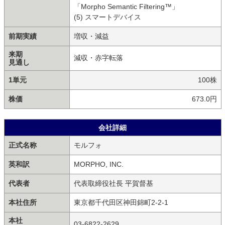
「Morpho Semantic Filtering™」
(5) スマートデバイス
前期実績
増収・減益
来期
減収・赤字転落
見通し
1単元
100株
株価
673.0円
会社詳細
正式名称
モルフォ
英和訳
MORPHO, INC.
代表者
代表取締役社長 平賀督基
本社住所
東京都千代田区神田錦町2-2-1
本社
03-6822-2629