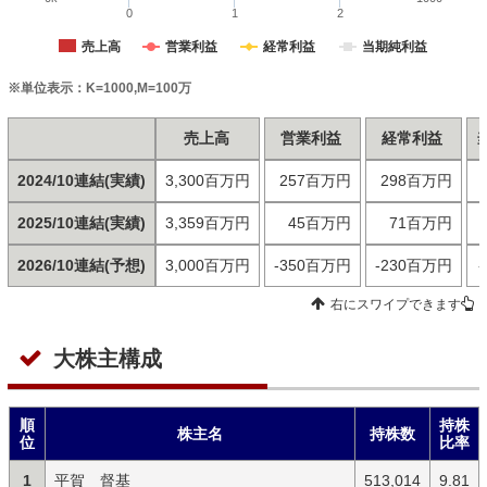
0
1
2
売上高
営業利益
経常利益
当期純利益
※単位表示：K=1000,M=100万
売上高
営業利益
経常利益
2024/10連結(実績)
3,300百万円
257百万円
298百万円
2025/10連結(実績)
3,359百万円
45百万円
71百万円
2026/10連結(予想)
3,000百万円
-350百万円
-230百万円
右にスワイプできます
大株主構成
順
持株
株主名
持株数
位
比率
1
平賀 督基
513,014
9.81