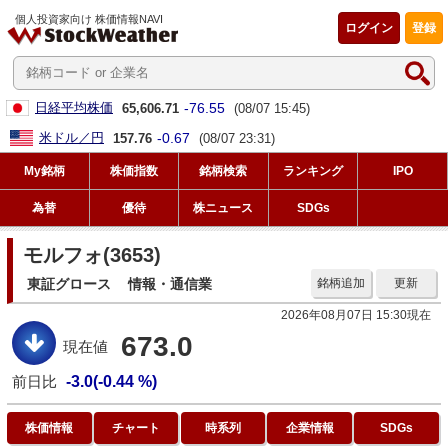
個人投資家向け 株価情報NAVI
ログイン
登録
-76.55
日経平均株価
65,606.71
(08/07 15:45)
-0.67
米ドル／円
157.76
(08/07 23:31)
My銘柄
株価指数
銘柄検索
ランキング
IPO
為替
優待
株ニュース
SDGs
モルフォ(3653)
東証グロース
情報・通信業
銘柄追加
更新
2026年08月07日 15:30現在
673.0
現在値
前日比
-3.0(-0.44 %)
株価情報
チャート
時系列
企業情報
SDGs