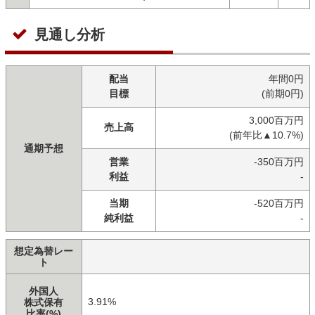
見通し分析
配当
年間0円
目標
(前期0円)
3,000百万円
売上高
(前年比▲10.7%)
通期予想
営業
-350百万円
利益
-
当期
-520百万円
純利益
-
想定為替レー
ト
外国人
3.91%
株式保有
比率(%)