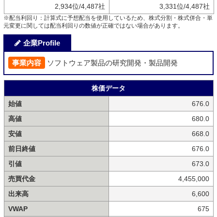
2,934位/4,487社
3,331位/4,487社
※配当利回り：計算式に予想配当を使用しているため、株式分割・株式併合・単
元変更に関しては配当利回りの数値が正確ではない場合があります。
企業Profile
事業内容
ソフトウェア製品の研究開発・製品開発
株価データ
始値
676.0
高値
680.0
安値
668.0
前日終値
676.0
引値
673.0
売買代金
4,455,000
出来高
6,600
VWAP
675