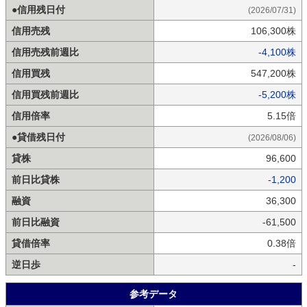
●信用残日付
(2026/07/31)
信用売残
106,300株
信用売残前週比
-4,100株
信用買残
547,200株
信用買残前週比
-5,200株
信用倍率
5.15倍
●貸借残日付
(2026/08/06)
貸株
96,600
前日比貸株
-1,200
融資
36,300
前日比融資
-61,500
貸借倍率
0.38倍
逆日歩
-
参考データ