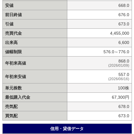
安値
668.0
前日終値
676.0
引値
673.0
売買代金
4,455,000
出来高
6,600
値幅制限
576.0～776.0
868.0
年初来高値
(2026/01/09)
557.0
年初来安値
(2026/06/16)
単元株数
100株
最低購入代金
67,300円
売気配
678.0
買気配
673.0
信用・貸借データ