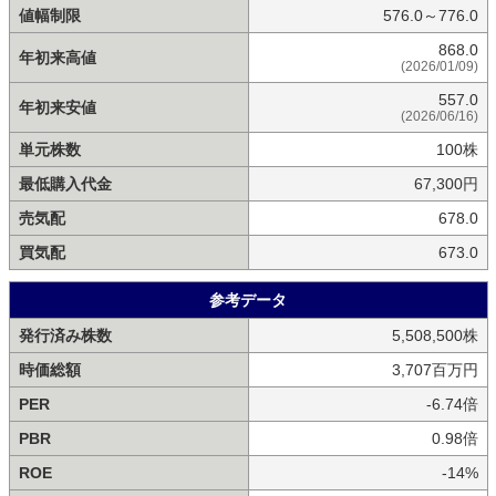
値幅制限
576.0～776.0
868.0
年初来高値
(2026/01/09)
557.0
年初来安値
(2026/06/16)
単元株数
100株
最低購入代金
67,300円
売気配
678.0
買気配
673.0
参考データ
発行済み株数
5,508,500株
時価総額
3,707百万円
PER
-6.74倍
PBR
0.98倍
ROE
-14%