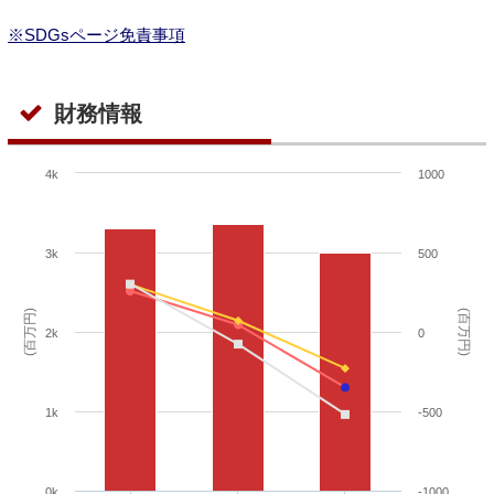
※SDGsページ免責事項
財務情報
4k
1000
3k
500
(百万円)
(百万円)
2k
0
1k
-500
0k
-1000