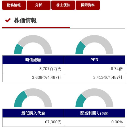
財務情報
分析
株主優待
開示資料
株価情報
時価総額
PER
3,707百万円
-6.74倍
3,638位/4,487社
3,413位/4,487社
最低購入代金
配当利回り
(予想)
67,300円
0.00%