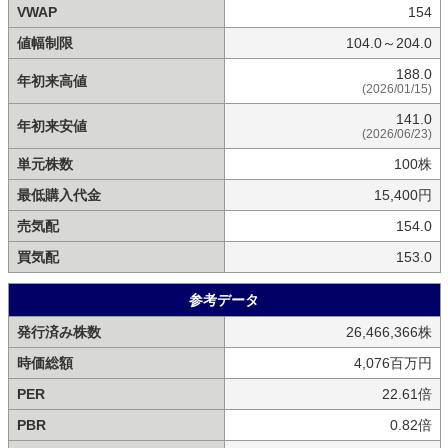
VWAP
154
値幅制限
104.0～204.0
188.0
年初来高値
(2026/01/15)
141.0
年初来安値
(2026/06/23)
単元株数
100株
最低購入代金
15,400円
売気配
154.0
買気配
153.0
参考データ
発行済み株数
26,466,366株
時価総額
4,076百万円
PER
22.61倍
PBR
0.82倍