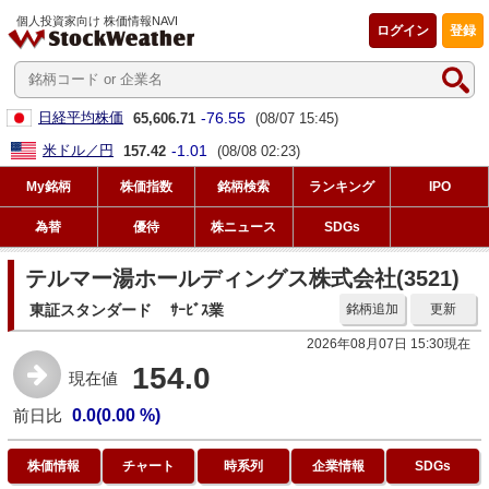
個人投資家向け 株価情報NAVI
ログイン
登録
-76.55
日経平均株価
65,606.71
(08/07 15:45)
-1.01
米ドル／円
157.42
(08/08 02:23)
My銘柄
株価指数
銘柄検索
ランキング
IPO
為替
優待
株ニュース
SDGs
テルマー湯ホールディングス株式会社(3521)
東証スタンダード
ｻｰﾋﾞｽ業
銘柄追加
更新
2026年08月07日 15:30現在
154.0
現在値
前日比
0.0(0.00 %)
株価情報
チャート
時系列
企業情報
SDGs