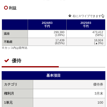
利益
右にスワイプできます
2024/03
2025/03
千円
千円
299,380
473,412
温浴
(139%)
(58%)
17,439
16,924
不動産
(625%)
(▲3%)
※カッコ内は前年比
優待
基本項目
カテゴリ
優待券
権利月
3月末
1単元
100