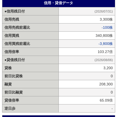
信用・貸借データ
●信用残日付
(2026/07/31)
信用売残
3,300株
信用売残前週比
-100株
信用買残
340,800株
信用買残前週比
-3,800株
信用倍率
103.27倍
●貸借残日付
(2026/08/06)
貸株
3,200
前日比貸株
0
融資
208,300
前日比融資
0
貸借倍率
65.09倍
逆日歩
-