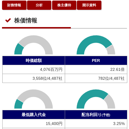
財務情報
分析
株主優待
開示資料
株価情報
時価総額
PER
4,076百万円
22.61倍
3,558位/4,487社
782位/4,487社
最低購入代金
配当利回り
(予想)
15,400円
3.25%