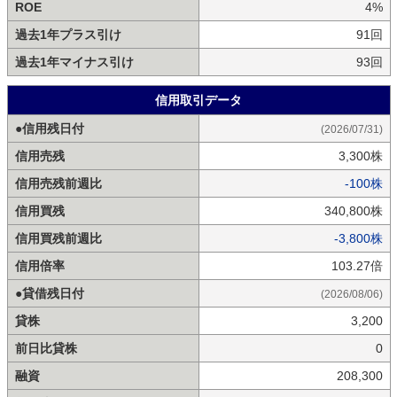
ROE
4%
過去1年プラス引け
91回
過去1年マイナス引け
93回
信用取引データ
●信用残日付
(2026/07/31)
信用売残
3,300株
信用売残前週比
-100株
信用買残
340,800株
信用買残前週比
-3,800株
信用倍率
103.27倍
●貸借残日付
(2026/08/06)
貸株
3,200
前日比貸株
0
融資
208,300