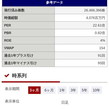
参考データ
発行済み株数
26,466,366株
時価総額
4,076百万円
PER
22.61倍
PBR
0.82倍
ROE
4%
VWAP
154
過去1年プラス引け
91回
過去1年マイナス引け
93回
時系列
表示期間
3ヶ月
6ヶ月
1年
3年
5年
10年
表示単位
日足