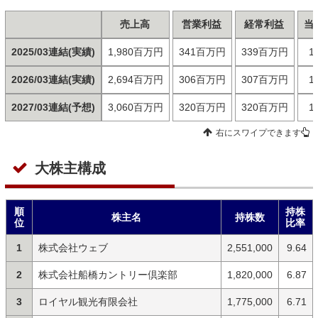
売上高
営業利益
経常利益
当
2025/03連結(実績)
1,980百万円
341百万円
339百万円
1
2026/03連結(実績)
2,694百万円
306百万円
307百万円
1
2027/03連結(予想)
3,060百万円
320百万円
320百万円
1
右にスワイプできます
大株主構成
順
持株
株主名
持株数
位
比率
1
株式会社ウェブ
2,551,000
9.64
2
株式会社船橋カントリー倶楽部
1,820,000
6.87
3
ロイヤル観光有限会社
1,775,000
6.71