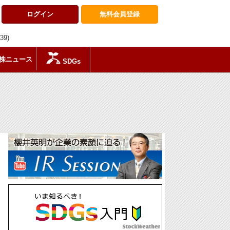
ログイン
無料会員
登録
:39)
株ニュース
SDGs