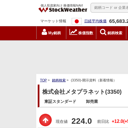
個人投資家向け 株価情報NAVI
65,683.
マーケット情報
日経平均株価
My銘柄
株価指数
銘柄検索
TOP
>
銘柄検索
>
(3350)-開示資料（新着情報）
株式会社メタプラネット(3350)
東証スタンダード
卸売業
224.0
+12.0(+
現在値
前日比