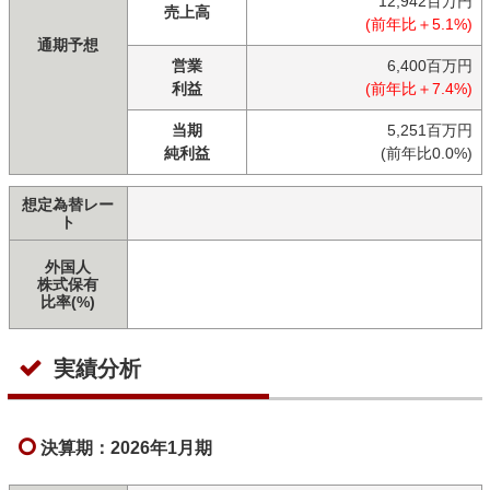
12,942百万円
売上高
(前年比＋5.1%)
通期予想
営業
6,400百万円
利益
(前年比＋7.4%)
当期
5,251百万円
純利益
(前年比0.0%)
想定為替レー
ト
外国人
株式保有
比率(%)
実績分析
決算期：2026年1月期