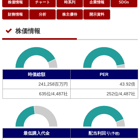
株価情報
チャート
時系列
企業情報
SDGs
財務情報
分析
株主優待
開示資料
株価情報
時価総額
PER
241,258百万円
43.92倍
635位/4,487社
252位/4,487社
最低購入代金
配当利回り
(予想)