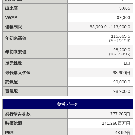
出来高
3,605
VWAP
99,303
値幅制限
83,900.0～113,900.0
115,665.5
年初来高値
(2026/01/19)
98,200.0
年初来安値
(2026/08/06)
単元株数
1口
最低購入代金
98,900円
売気配
99,000.0
買気配
98,900.0
参考データ
発行済み株数
777,265口
時価総額
241,258百万円
PER
43.92倍