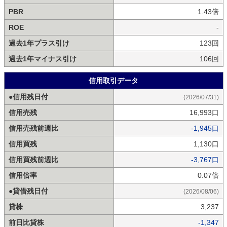
PBR
1.43倍
ROE
-
過去1年プラス引け
123回
過去1年マイナス引け
106回
信用取引データ
●信用残日付
(2026/07/31)
信用売残
16,993口
信用売残前週比
-1,945口
信用買残
1,130口
信用買残前週比
-3,767口
信用倍率
0.07倍
●貸借残日付
(2026/08/06)
貸株
3,237
前日比貸株
-1,347