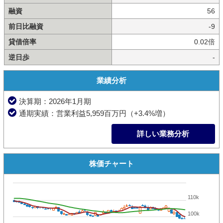
融資
56
前日比融資
-9
貸借倍率
0.02倍
逆日歩
-
業績分析
決算期：2026年1月期
通期実績：営業利益5,959百万円（+3.4%増）
詳しい業務分析
株価チャート
110k
100k