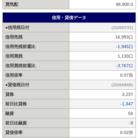
買気配
98,900.0
信用・貸借データ
●信用残日付
(2026/07/31)
信用売残
16,993口
信用売残前週比
-1,945口
信用買残
1,130口
信用買残前週比
-3,767口
信用倍率
0.07倍
●貸借残日付
(2026/08/06)
貸株
3,237
前日比貸株
-1,347
融資
56
前日比融資
-9
貸借倍率
0.02倍