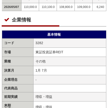
2026/05/07
110,000.0
110,100.0
108,800.0
109,000.0
6,240
企業情報
基本情報
コード
3282
市場
東証投資証券REIT
業種
その他
決算月
1月 7月
企業理念
-
代表商品
前期実績
増収・増益
来期
増収・増益