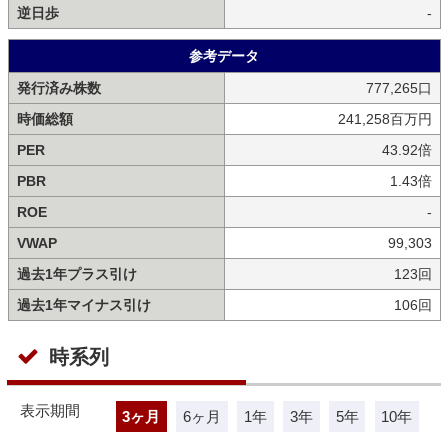
逆日歩
-
参考データ
発行済み株数
777,265口
時価総額
241,258百万円
PER
43.92倍
PBR
1.43倍
ROE
-
VWAP
99,303
過去1年プラス引け
123回
過去1年マイナス引け
106回
時系列
表示期間
3ヶ月
6ヶ月
1年
3年
5年
10年