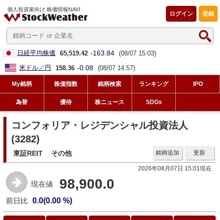
個人投資家向け 株価情報NAVI
ログイン
登録
-163.84
日経平均株価
65,519.42
(08/07 15:03)
-0.08
米ドル／円
158.36
(08/07 14:57)
My銘柄
株価指数
銘柄検索
ランキング
IPO
為替
優待
株ニュース
SDGs
コンフォリア・レジデンシャル投資法人
(3282)
東証REIT
その他
銘柄追加
更新
2026年08月07日 15:01現在
98,900.0
現在値
前日比
0.0(0.00 %)