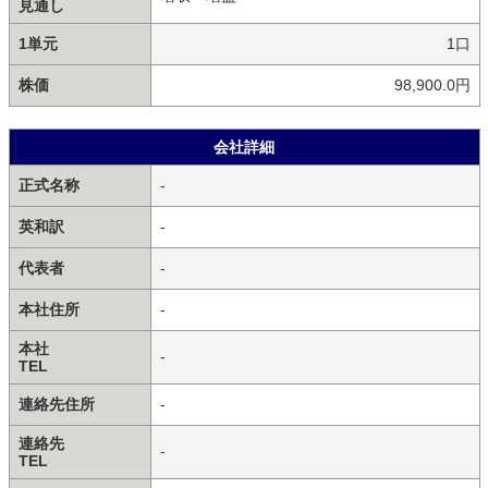
見通し
1単元
1口
株価
98,900.0円
会社詳細
正式名称
-
英和訳
-
代表者
-
本社住所
-
本社
-
TEL
連絡先住所
-
連絡先
-
TEL