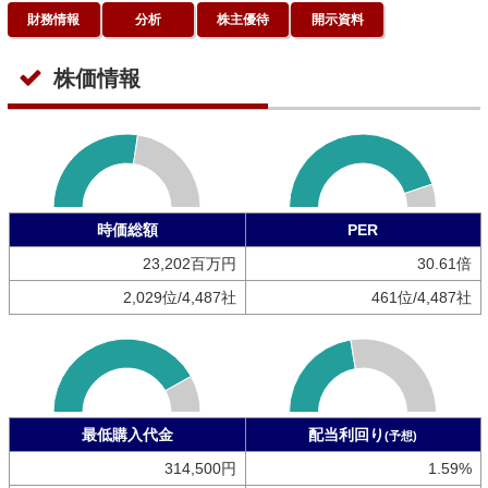
財務情報
分析
株主優待
開示資料
株価情報
時価総額
PER
23,202百万円
30.61倍
2,029位/4,487社
461位/4,487社
最低購入代金
配当利回り
(予想)
314,500円
1.59%