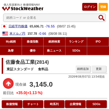
個人投資家向け 株価情報NAVI
ログイン
登録
-76.55
日経平均株価
65,606.71
(08/07 15:45)
-0.66
米ドル／円
157.78
(08/08 06:11)
My銘柄
株価指数
銘柄検索
ランキング
IPO
為替
優待
株ニュース
SDGs
佐藤食品工業(2814)
東証スタンダード
食料品
銘柄追加
更新
2026年08月07日 13:54現在
3,145.0
現在値
前日比
+35.0(+1.13 %)
株価情報
チャート
時系列
企業情報
SDGs