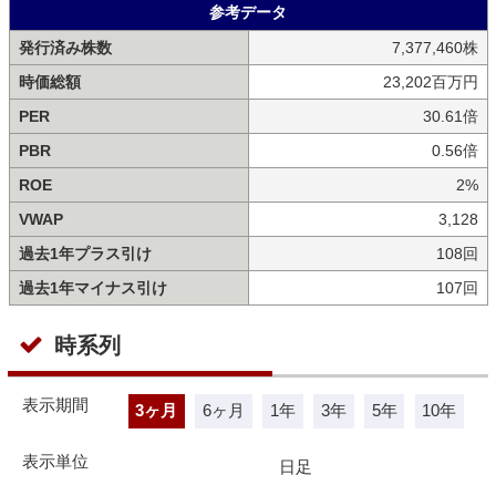
参考データ
発行済み株数
7,377,460株
時価総額
23,202百万円
PER
30.61倍
PBR
0.56倍
ROE
2%
VWAP
3,128
過去1年プラス引け
108回
過去1年マイナス引け
107回
時系列
表示期間
3ヶ月
6ヶ月
1年
3年
5年
10年
表示単位
日足