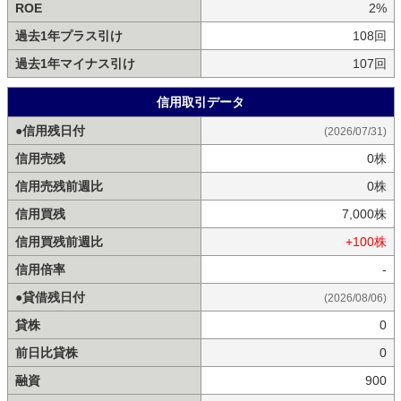
ROE
2%
過去1年プラス引け
108回
過去1年マイナス引け
107回
信用取引データ
●信用残日付
(2026/07/31)
信用売残
0株
信用売残前週比
0株
信用買残
7,000株
信用買残前週比
+100株
信用倍率
-
●貸借残日付
(2026/08/06)
貸株
0
前日比貸株
0
融資
900