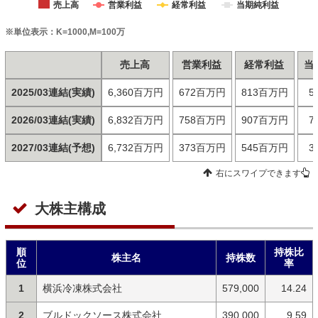
売上高
営業利益
経常利益
当期純利益
※単位表示：K=1000,M=100万
売上高
営業利益
経常利益
当
2025/03連結(実績)
6,360百万円
672百万円
813百万円
5
2026/03連結(実績)
6,832百万円
758百万円
907百万円
7
2027/03連結(予想)
6,732百万円
373百万円
545百万円
3
右にスワイプできます
大株主構成
順
持株比
株主名
持株数
位
率
1
横浜冷凍株式会社
579,000
14.24
2
ブルドックソース株式会社
390,000
9.59