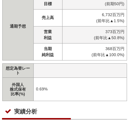
目標
(前期50円)
6,732百万円
売上高
(前年比▲1.5%)
通期予想
営業
373百万円
利益
(前年比▲50.8%)
当期
368百万円
純利益
(前年比▲100.0%)
想定為替レー
ト
外国人
0.69%
株式保有
比率(%)
実績分析