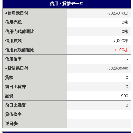
信用・貸借データ
●信用残日付
(2026/07/31)
信用売残
0株
信用売残前週比
0株
信用買残
7,000株
信用買残前週比
+100株
信用倍率
-
●貸借残日付
(2026/08/06)
貸株
0
前日比貸株
0
融資
900
前日比融資
0
貸借倍率
-
逆日歩
-