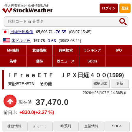
個人投資家向け 株価情報NAVI
ログイン
登録
-76.55
日経平均株価
65,606.71
(08/07 15:45)
-0.66
米ドル／円
157.78
(08/08 06:11)
My銘柄
株価指数
銘柄検索
ランキング
IPO
為替
優待
株ニュース
SDGs
ｉＦｒｅｅＥＴＦ ＪＰＸ日経４００(1599)
東証ETF･ETN
その他
銘柄追加
更新
2026年08月07日 14:36現在
37,470.0
現在値
前日比
+830.0(+2.27 %)
株価情報
チャート
時系列
企業情報
SDGs