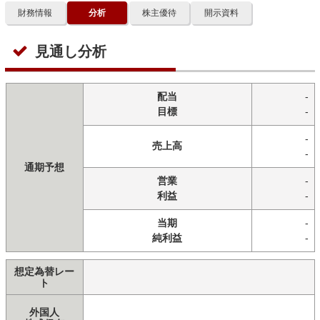
財務情報
分析
株主優待
開示資料
見通し分析
配当
-
目標
-
-
売上高
-
通期予想
営業
-
利益
-
当期
-
純利益
-
想定為替レー
ト
外国人