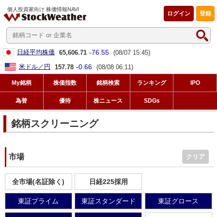
個人投資家向け 株価情報NAVI
ログイン
登録
-76.55
日経平均株価
65,606.71
(08/07 15:45)
-0.66
米ドル／円
157.78
(08/08 06:11)
My銘柄
株価指数
銘柄検索
ランキング
IPO
為替
優待
株ニュース
SDGs
銘柄スクリーニング
市場
クリア
全市場(名証除く)
日経225採用
東証プライム
東証スタンダード
東証グロース