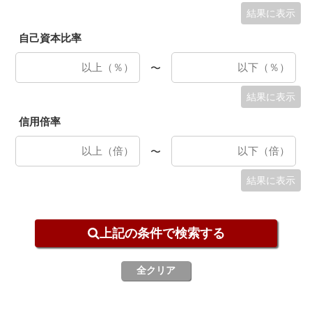
結果に表示
自己資本比率
〜
結果に表示
信用倍率
〜
結果に表示
上記の条件で検索する
全クリア