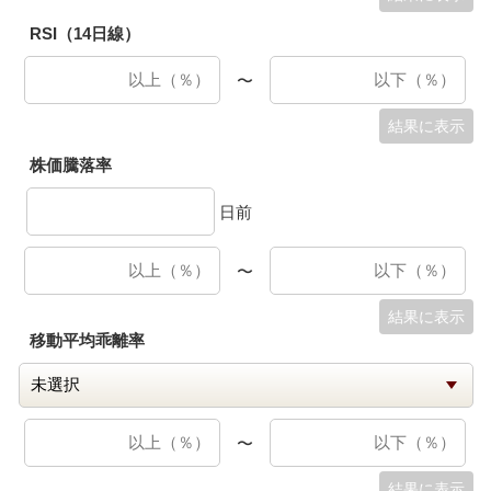
RSI（14日線）
〜
結果に表示
株価騰落率
日前
〜
結果に表示
移動平均乖離率
〜
結果に表示