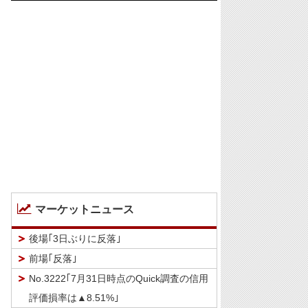
マーケットニュース
後場｢3日ぶりに反落｣
前場｢反落｣
No.3222｢7月31日時点のQuick調査の信用
評価損率は▲8.51%｣