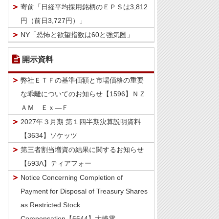
寄前「日経平均採用銘柄のＥＰＳは3,812
円（前日3,727円）」
NY「恐怖と欲望指数は60と強気圏」
開示資料
弊社ＥＴＦの基準価額と市場価格の重要
な乖離についてのお知らせ【1596】ＮＺ
ＡＭ Ｅｘ―Ｆ
2027年３月期 第１四半期決算説明資料
【3634】ソケッツ
第三者割当増資の結果に関するお知らせ
【593A】ティアフォー
Notice Concerning Completion of
Payment for Disposal of Treasury Shares
as Restricted Stock
Compensation【6644】大崎電