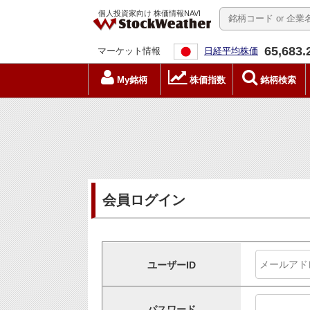
個人投資家向け 株価情報NAVI
65,683.
マーケット情報
日経平均株価
My銘柄
株価指数
銘柄検索
会員ログイン
ユーザーID
パスワード