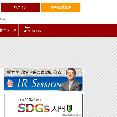
ログイン
無料会員
登録
:55)
株ニュース
SDGs