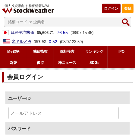
個人投資家向け 株価情報NAVI
ログイン
登録
-76.55
日経平均株価
65,606.71
(08/07 15:45)
-0.52
米ドル／円
157.92
(08/07 23:59)
My銘柄
株価指数
銘柄検索
ランキング
IPO
為替
優待
株ニュース
SDGs
会員ログイン
ユーザーID
パスワード