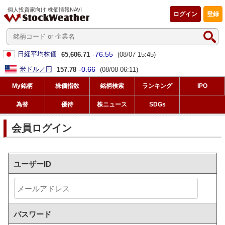
個人投資家向け 株価情報NAVI
ログイン
登録
-76.55
日経平均株価
65,606.71
(08/07 15:45)
-0.66
米ドル／円
157.78
(08/08 06:11)
My銘柄
株価指数
銘柄検索
ランキング
IPO
為替
優待
株ニュース
SDGs
会員ログイン
ユーザーID
パスワード