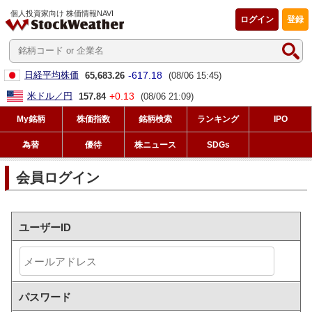
個人投資家向け 株価情報NAVI
ログイン
登録
-617.18
日経平均株価
65,683.26
(08/06 15:45)
+0.13
米ドル／円
157.84
(08/06 21:09)
My銘柄
株価指数
銘柄検索
ランキング
IPO
為替
優待
株ニュース
SDGs
会員ログイン
ユーザーID
パスワード