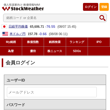
個人投資家向け 株価情報NAVI
ログイン
登録
-76.55
日経平均株価
65,606.71
(08/07 15:45)
-0.66
米ドル／円
157.78
(08/08 06:11)
My銘柄
株価指数
銘柄検索
ランキング
IPO
為替
優待
株ニュース
SDGs
会員ログイン
ユーザーID
パスワード