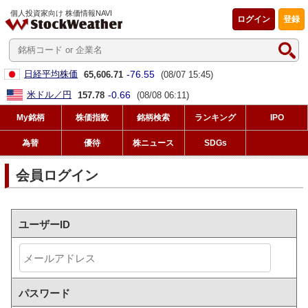
個人投資家向け 株価情報NAVI
ログイン
登録
-76.55
日経平均株価
65,606.71
(08/07 15:45)
-0.66
米ドル／円
157.78
(08/08 06:11)
My銘柄
株価指数
銘柄検索
ランキング
IPO
為替
優待
株ニュース
SDGs
会員ログイン
ユーザーID
パスワード