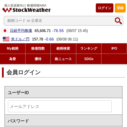
個人投資家向け 株価情報NAVI
ログイン
登録
-76.55
日経平均株価
65,606.71
(08/07 15:45)
-0.66
米ドル／円
157.78
(08/08 06:11)
My銘柄
株価指数
銘柄検索
ランキング
IPO
為替
優待
株ニュース
SDGs
会員ログイン
ユーザーID
パスワード