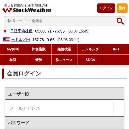
個人投資家向け 株価情報NAVI
ログイン
登録
-76.55
日経平均株価
65,606.71
(08/07 15:45)
-0.66
米ドル／円
157.78
(08/08 06:11)
My銘柄
株価指数
銘柄検索
ランキング
IPO
為替
優待
株ニュース
SDGs
会員ログイン
ユーザーID
パスワード