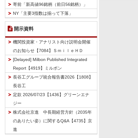
寄前「新高値96銘柄（前日56銘柄）」
NY「主要3指数は揃って下落」
開示資料
機関投資家・アナリスト向け説明会開催
のお知らせ【7084】ＳｍｉｌｅＨＤ
[Delayed] Milbon Published Integrated
Report【4919】ミルボン
長谷工グループ統合報告書2026【1808】
長谷工
定款 2026/07/23【1436】グリーンエナ
ジー
株式会社京進 中長期経営方針（2035年
のありたい姿）に関するQ&A【4735】京
進