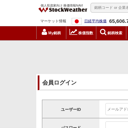
個人投資家向け 株価情報NAVI
65,606.
マーケット情報
日経平均株価
My銘柄
株価指数
銘柄検索
会員ログイン
ユーザーID
パスワード