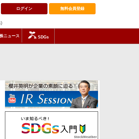
ログイン
無料会員
登録
1)
株ニュース
SDGs