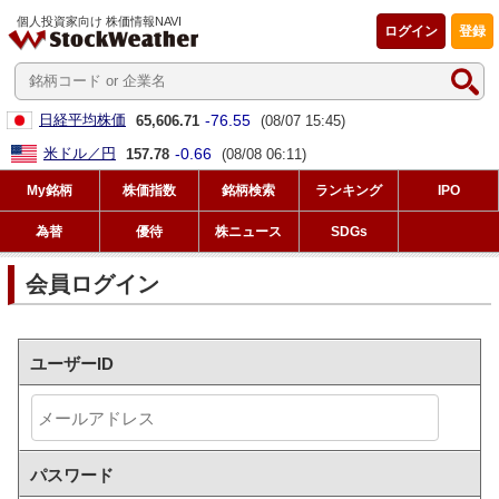
個人投資家向け 株価情報NAVI
ログイン
登録
-76.55
日経平均株価
65,606.71
(08/07 15:45)
-0.66
米ドル／円
157.78
(08/08 06:11)
My銘柄
株価指数
銘柄検索
ランキング
IPO
為替
優待
株ニュース
SDGs
会員ログイン
ユーザーID
パスワード