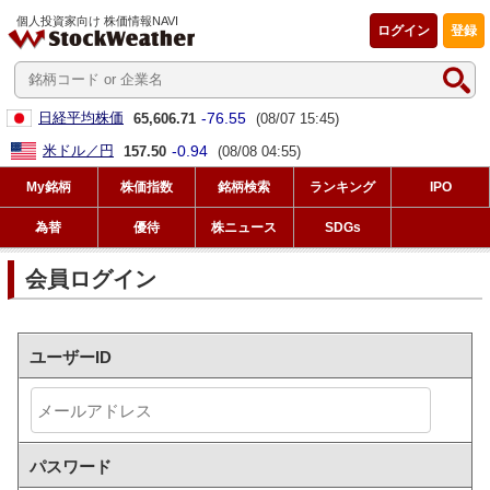
個人投資家向け 株価情報NAVI
ログイン
登録
-76.55
日経平均株価
65,606.71
(08/07 15:45)
-0.94
米ドル／円
157.50
(08/08 04:55)
My銘柄
株価指数
銘柄検索
ランキング
IPO
為替
優待
株ニュース
SDGs
会員ログイン
ユーザーID
パスワード