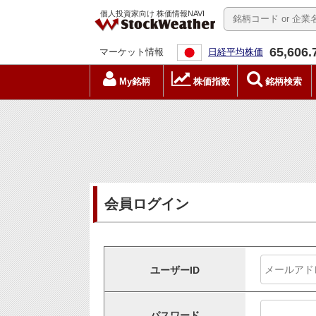
個人投資家向け 株価情報NAVI
65,606.
マーケット情報
日経平均株価
My銘柄
株価指数
銘柄検索
会員ログイン
ユーザーID
パスワード