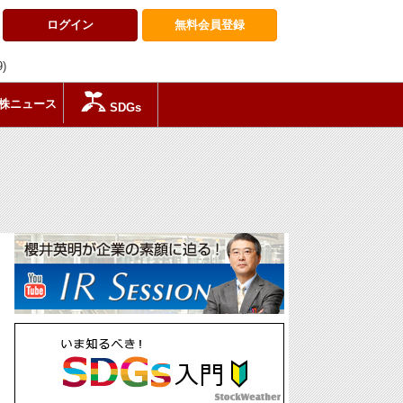
ログイン
無料会員
登録
9)
株ニュース
SDGs