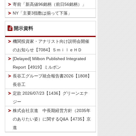
寄前「新高値96銘柄（前日56銘柄）」
NY「主要3指数は揃って下落」
開示資料
機関投資家・アナリスト向け説明会開催
のお知らせ【7084】ＳｍｉｌｅＨＤ
[Delayed] Milbon Published Integrated
Report【4919】ミルボン
長谷工グループ統合報告書2026【1808】
長谷工
定款 2026/07/23【1436】グリーンエナ
ジー
株式会社京進 中長期経営方針（2035年
のありたい姿）に関するQ&A【4735】京
進