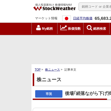
個人投資家向け 株価情報NAVI
65,683.
マーケット情報
日経平均株価
My銘柄
株価指数
銘柄検索
TOP
>
株ニュース
>
記事本文
株ニュース
後場｢続落ながら下げ渋