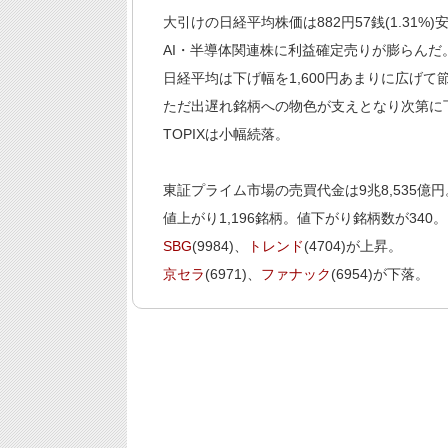
大引けの日経平均株価は882円57銭(1.31%)安
AI・半導体関連株に利益確定売りが膨らんだ
日経平均は下げ幅を1,600円あまりに広げて節
ただ出遅れ銘柄への物色が支えとなり次第に
TOPIXは小幅続落。
東証プライム市場の売買代金は9兆8,535億円
値上がり1,196銘柄。値下がり銘柄数が340。
SBG
(9984)、
トレンド
(4704)が上昇。
京セラ
(6971)、
ファナック
(6954)が下落。