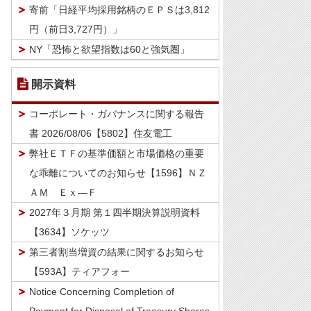
寄前「日経平均採用銘柄のＥＰＳは3,812
円（前日3,727円）」
NY「恐怖と欲望指数は60と強気圏」
開示資料
コーポレート・ガバナンスに関する報告
書 2026/08/06【5802】住友電工
弊社ＥＴＦの基準価額と市場価格の重要
な乖離についてのお知らせ【1596】ＮＺ
ＡＭ Ｅｘ―Ｆ
2027年３月期 第１四半期決算説明資料
【3634】ソケッツ
第三者割当増資の結果に関するお知らせ
【593A】ティアフォー
Notice Concerning Completion of