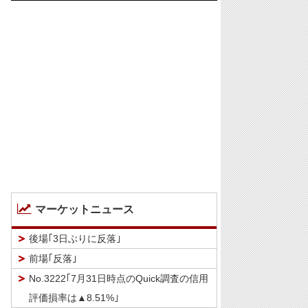
マーケットニュース
後場｢3日ぶりに反落｣
前場｢反落｣
No.3222｢7月31日時点のQuick調査の信用
評価損率は▲8.51%｣