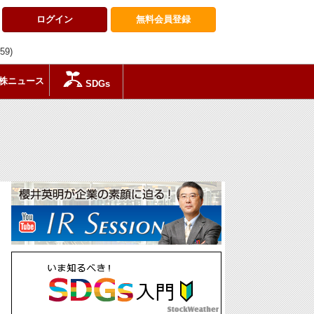
ログイン
無料会員
登録
:59)
株ニュース
SDGs