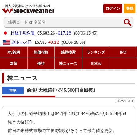
個人投資家向け 株価情報NAVI
ログイン
登録
-617.18
日経平均株価
65,683.26
(08/06 15:45)
+0.12
米ドル／円
157.83
(08/06 15:56)
My銘柄
株価指数
銘柄検索
ランキング
IPO
為替
優待
株ニュース
SDGs
株ニュース
前場｢大幅続伸で45,500円台回復｣
2025/10/03
大引けの日経平均株価は647円81銭(1.44%)高の4万5,584円54
銭と大幅続伸。
前日の米株式市場で主要3指数がそろって最高値を更新。