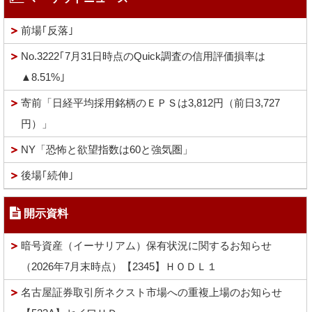
前場｢反落｣
No.3222｢7月31日時点のQuick調査の信用評価損率は
▲8.51%｣
寄前「日経平均採用銘柄のＥＰＳは3,812円（前日3,727
円）」
NY「恐怖と欲望指数は60と強気圏」
後場｢続伸｣
開示資料
暗号資産（イーサリアム）保有状況に関するお知らせ
（2026年7月末時点）【2345】ＨＯＤＬ１
名古屋証券取引所ネクスト市場への重複上場のお知らせ