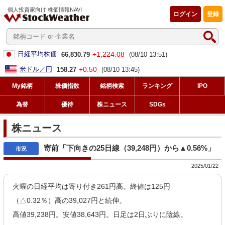
個人投資家向け 株価情報NAVI
ログイン
登録
+1,224.08
日経平均株価
66,830.79
(08/10 13:51)
+0.50
米ドル／円
158.27
(08/10 13:45)
My銘柄
株価指数
銘柄検索
ランキング
IPO
為替
優待
株ニュース
SDGs
株ニュース
寄前「下向きの25日線（39,248円）から▲0.56%」
2025/01/22
火曜の日経平均は寄り付き261円高。終値は125円
（△0.32％）高の39,027円と続伸。
高値39,238円。安値38,643円。日足は2日ぶりに陰線。