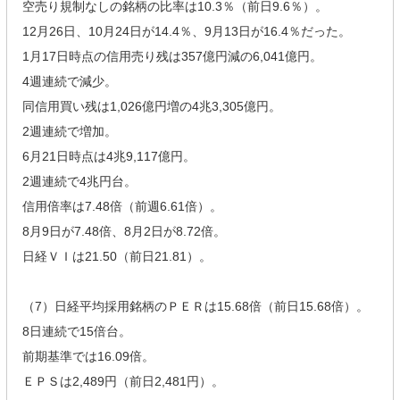
空売り規制なしの銘柄の比率は10.3％（前日9.6％）。
12月26日、10月24日が14.4％、9月13日が16.4％だった。
1月17日時点の信用売り残は357億円減の6,041億円。
4週連続で減少。
同信用買い残は1,026億円増の4兆3,305億円。
2週連続で増加。
6月21日時点は4兆9,117億円。
2週連続で4兆円台。
信用倍率は7.48倍（前週6.61倍）。
8月9日が7.48倍、8月2日が8.72倍。
日経ＶＩは21.50（前日21.81）。
（7）日経平均採用銘柄のＰＥＲは15.68倍（前日15.68倍）。
8日連続で15倍台。
前期基準では16.09倍。
ＥＰＳは2,489円（前日2,481円）。