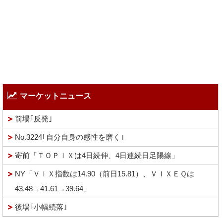
マーケットニュース
前場｢反発｣
No.3224｢自分自身の感性を磨く｣
寄前「ＴＯＰＩＸは4日続伸、4日連続日足陽線」
NY「ＶＩＸ指数は14.90（前日15.81）、ＶＩＸＥＱは
43.48→41.61→39.64」
後場｢小幅続落｣