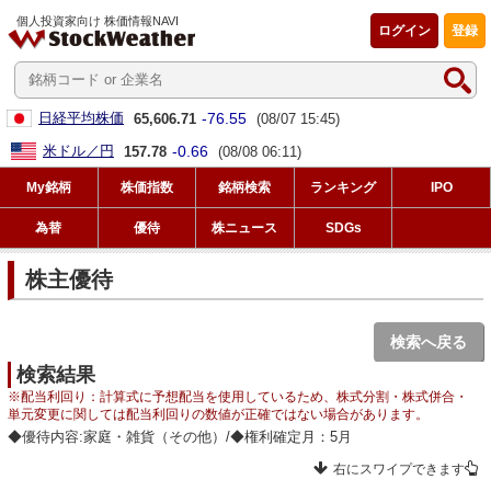
個人投資家向け 株価情報NAVI
ログイン
登録
-76.55
日経平均株価
65,606.71
(08/07 15:45)
-0.66
米ドル／円
157.78
(08/08 06:11)
My銘柄
株価指数
銘柄検索
ランキング
IPO
為替
優待
株ニュース
SDGs
株主優待
検索へ戻る
検索結果
※配当利回り：計算式に予想配当を使用しているため、株式分割・株式併合・
単元変更に関しては配当利回りの数値が正確ではない場合があります。
◆優待内容:家庭・雑貨（その他）/◆権利確定月：5月
右にスワイプできます