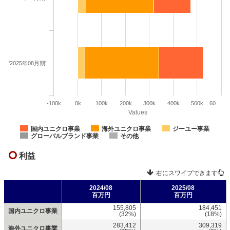
'2025年08月期'
-100k
0k
100k
200k
300k
400k
500k
60…
Values
国内ユニクロ事業
海外ユニクロ事業
ジーユー事業
グローバルブランド事業
その他
利益
右にスワイプできます
2024/08
2025/08
百万円
百万円
155,805
184,451
国内ユニクロ事業
(32%)
(18%)
283,412
309,319
海外ユニクロ事業