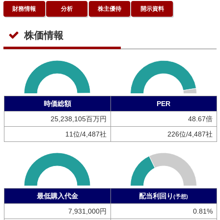
財務情報
分析
株主優待
開示資料
株価情報
時価総額
PER
25,238,105百万円
48.67倍
11位/4,487社
226位/4,487社
最低購入代金
配当利回り
(予想)
7,931,000円
0.81%