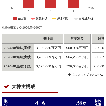
0M
200k
0
1
2
売上高
営業利益
経常利益
当期純利益
※単位表示：K=1000,M=100万
売上高
営業利益
経常
2024/08連結(実績)
3,103,836百万円
500,904百万円
557,2
2025/08連結(実績)
3,400,539百万円
564,265百万円
650,5
2026/08連結(予想)
3,970,000百万円
730,000百万円
780,0
右にスワイプできます
大株主構成
順
持株
株主名
持株数
位
比率