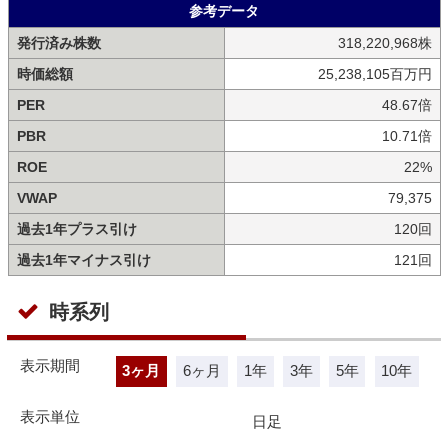
参考データ
発行済み株数
318,220,968株
時価総額
25,238,105百万円
PER
48.67倍
PBR
10.71倍
ROE
22%
VWAP
79,375
過去1年プラス引け
120回
過去1年マイナス引け
121回
時系列
表示期間
3ヶ月
6ヶ月
1年
3年
5年
10年
表示単位
日足