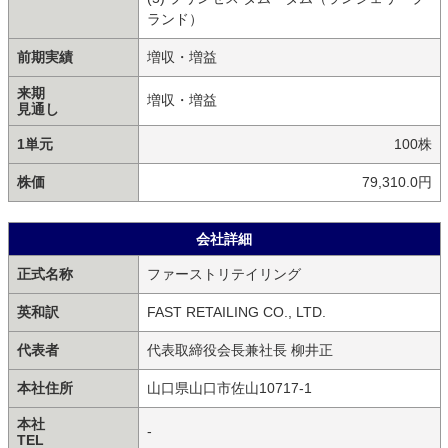
ランド）
前期実績
増収・増益
来期
増収・増益
見通し
1単元
100株
株価
79,310.0円
会社詳細
正式名称
ファーストリテイリング
英和訳
FAST RETAILING CO., LTD.
代表者
代表取締役会長兼社長 柳井正
本社住所
山口県山口市佐山10717-1
本社
-
TEL