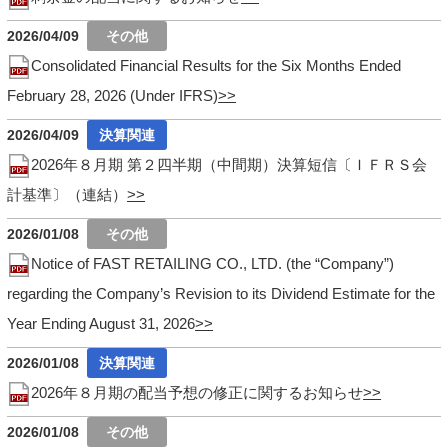
2026/04/09
Consolidated Financial Results for the Six Months Ended
February 28, 2026 (Under IFRS)
2026/04/09
2026年８月期 第２四半期（中間期）決算短信〔ＩＦＲＳ会
計基準〕（連結）
2026/01/08
Notice of FAST RETAILING CO., LTD. (the “Company”)
regarding the Company’s Revision to its Dividend Estimate for the
Year Ending August 31, 2026
2026/01/08
2026年８月期の配当予想の修正に関するお知らせ
2026/01/08