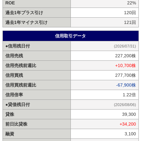
ROE
22%
過去1年プラス引け
120回
過去1年マイナス引け
121回
信用取引データ
●信用残日付
(2026/07/31)
信用売残
227,200株
信用売残前週比
+10,700株
信用買残
277,700株
信用買残前週比
-67,900株
信用倍率
1.22倍
●貸借残日付
(2026/08/06)
貸株
39,300
前日比貸株
+34,200
融資
3,100