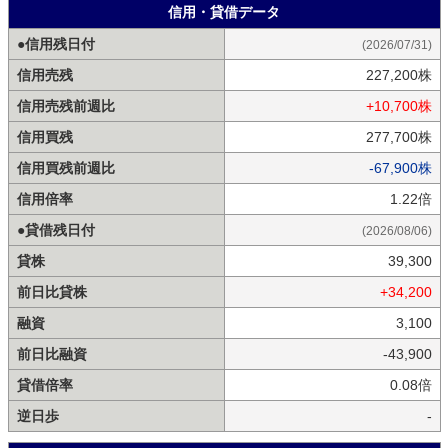
信用・貸借データ
●信用残日付
(2026/07/31)
信用売残
227,200株
信用売残前週比
+10,700株
信用買残
277,700株
信用買残前週比
-67,900株
信用倍率
1.22倍
●貸借残日付
(2026/08/06)
貸株
39,300
前日比貸株
+34,200
融資
3,100
前日比融資
-43,900
貸借倍率
0.08倍
逆日歩
-