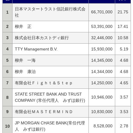
日本マスタートラスト信託銀行株式会
66,701,000
21.75
1
社
2
柳井 正
53,391,000
17.41
3
株式会社日本カストディ銀行
32,446,000
10.58
4
TTY Management B.V.
15,930,000
5.19
5
柳井 一海
14,345,000
4.68
6
柳井 康治
14,344,000
4.68
7
有限会社Ｆｉｇｈｔ＆Ｓｔｅｐ
14,250,000
4.65
STATE STREET BANK AND TRUST
10,946,000
3.57
8
COMPANY (常任代理人 みずほ銀行)
9
有限会社ＭＡＳＴＥＲＭＩＮＤ
10,830,000
3.53
JP MORGAN CHASE BANK(常任代理
8,528,000
2.78
10
人 みずほ銀行)