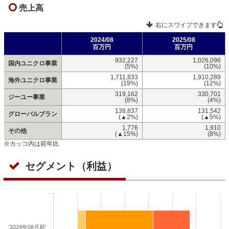
売上高
右にスワイプできます
2024/08
2025/08
百万円
百万円
932,227
1,026,096
国内ユニクロ事業
(5%)
(10%)
1,711,833
1,910,289
海外ユニクロ事業
(19%)
(12%)
319,162
330,701
ジーユー事業
(8%)
(4%)
138,837
131,542
グローバルブラン
(▲2%)
(▲5%)
1,776
1,910
その他
(▲15%)
(8%)
※カッコ内は前年比
セグメント（利益）
'2024年08月期'