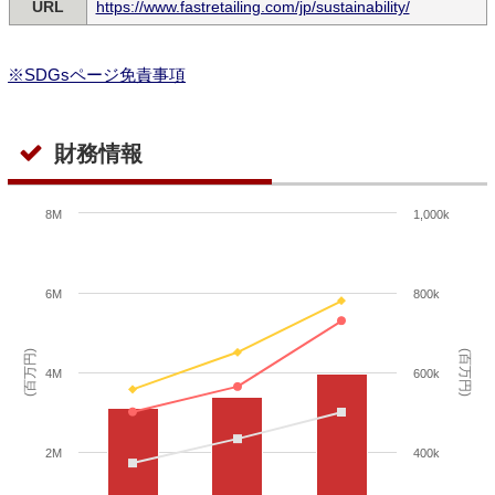
URL
https://www.fastretailing.com/jp/sustainability/
※SDGsページ免責事項
財務情報
8M
1,000k
6M
800k
(百万円)
(百万円)
4M
600k
2M
400k