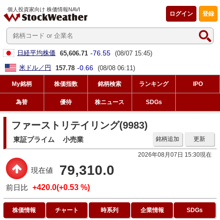
個人投資家向け 株価情報NAVI
ログイン
登録
-76.55
日経平均株価
65,606.71
(08/07 15:45)
-0.66
米ドル／円
157.78
(08/08 06:11)
My銘柄
株価指数
銘柄検索
ランキング
IPO
為替
優待
株ニュース
SDGs
ファーストリテイリング(9983)
東証プライム
小売業
銘柄追加
更新
2026年08月07日 15:30現在
79,310.0
現在値
前日比
+420.0(+0.53 %)
株価情報
チャート
時系列
企業情報
SDGs