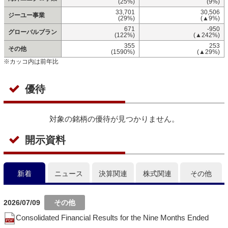
(25%)
(9%)
33,701
30,506
ジーユー事業
(29%)
(▲9%)
671
-950
グローバルブラン
(122%)
(▲242%)
355
253
その他
(1590%)
(▲29%)
※カッコ内は前年比
優待
対象の銘柄の優待が見つかりません。
開示資料
新着
ニュース
決算関連
株式関連
その他
2026/07/09
Consolidated Financial Results for the Nine Months Ended