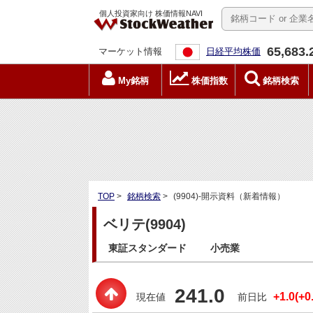
個人投資家向け 株価情報NAVI
65,683.
マーケット情報
日経平均株価
My銘柄
株価指数
銘柄検索
TOP
>
銘柄検索
>
(9904)-開示資料（新着情報）
ベリテ(9904)
東証スタンダード
小売業
241.0
+1.0(+0
現在値
前日比