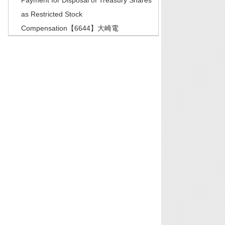
Payment for Disposal of Treasury Shares
as Restricted Stock
Compensation【6644】大崎電