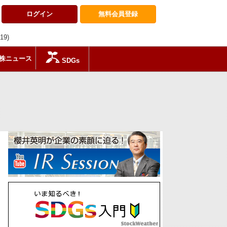
ログイン
無料会員
登録
:19)
株ニュース
SDGs