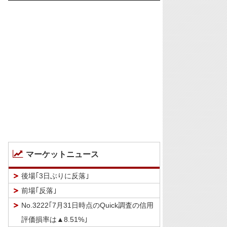
マーケットニュース
後場｢3日ぶりに反落｣
前場｢反落｣
No.3222｢7月31日時点のQuick調査の信用
評価損率は▲8.51%｣