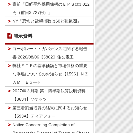
寄前「日経平均採用銘柄のＥＰＳは3,812
円（前日3,727円）」
NY「恐怖と欲望指数は60と強気圏」
開示資料
コーポレート・ガバナンスに関する報告
書 2026/08/06【5802】住友電工
弊社ＥＴＦの基準価額と市場価格の重要
な乖離についてのお知らせ【1596】ＮＺ
ＡＭ Ｅｘ―Ｆ
2027年３月期 第１四半期決算説明資料
【3634】ソケッツ
第三者割当増資の結果に関するお知らせ
【593A】ティアフォー
Notice Concerning Completion of