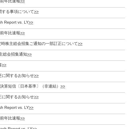
度 前年比速報
関する事項について
h Report vs. LY
度 前年比速報
期定時株主総会招集ご通知の一部訂正について
株主総会招集通知
書
更に関するお知らせ
期 決算短信〔日本基準〕（非連結）
正に関するお知らせ
sh Report vs. LY
度 前年比速報
ash Report vs. LY